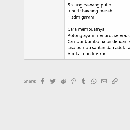
5 siung bawang putih
3 butir bawang merah
1 sdm garam
Cara membuatnya:
Potong ayam menurut selera, cu
Campur bumbu halus dengan s
sisa bumbu santan dan aduk r
Angkat dan tiriskan.
Facebook
Twitter
Reddit
Pinterest
Tumblr
WhatsApp
Email
Link
Share: