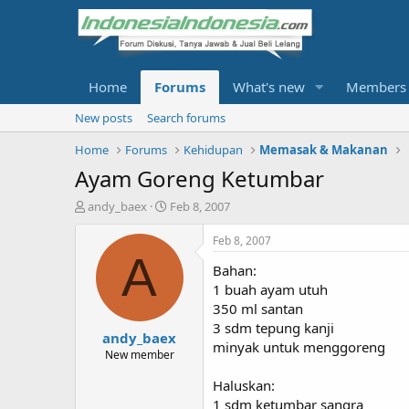
Home
Forums
What's new
Members
New posts
Search forums
Home
Forums
Kehidupan
Memasak & Makanan
Ayam Goreng Ketumbar
T
S
andy_baex
Feb 8, 2007
h
t
r
a
Feb 8, 2007
e
r
A
Bahan:
a
t
d
d
1 buah ayam utuh
s
a
350 ml santan
t
t
3 sdm tepung kanji
andy_baex
a
e
minyak untuk menggoreng
r
New member
t
Haluskan:
e
r
1 sdm ketumbar sangra