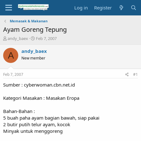
Log in
Register
Memasak & Makanan
Ayam Goreng Tepung
T
S
andy_baex
Feb 7, 2007
h
t
r
a
andy_baex
A
e
r
New member
a
t
d
d
s
a
Feb 7, 2007
#1
t
t
a
e
Sumber : cyberwoman.cbn.net.id
r
t
Kategori Masakan : Masakan Eropa
e
r
Bahan-Bahan :
5 buah paha ayam bagian bawah, siap pakai
2 butir putih telur ayam, kocok
Minyak untuk menggoreng