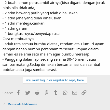
- 2 buah lemon peras ambil airnya(bisa diganti dengan jeruk
nipis bila tidak ada)
- 2 sdm bawang putih yang telah dihaluskan
- 1 sdm jahe yang telah dihaluskan
- 1 sdm mentega,cairkan
- 1 sdm garam
- 1 bungkus royco/penyedap rasa
Cara membuatnya :
- aduk rata semua bumbu diatas , rendam atau lumuri ayam
dengan bahan bumbu perendam tersebut.Simpan dalam
lemari es selama satu malam agar bumbu meresap.
- Panggang dalam api sedang selama 30-45 menit atau
sampai matang.Sedap dimakan bersama nasi dan sambal
botolan atau juga sambal terasi.
You must log in or register to reply here.
Facebook
Twitter
Reddit
Pinterest
Tumblr
WhatsApp
Email
Link
Share:
Memasak & Makanan