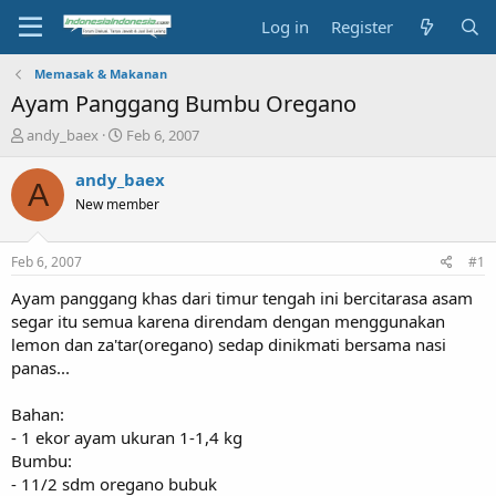
Log in
Register
Memasak & Makanan
Ayam Panggang Bumbu Oregano
T
S
andy_baex
Feb 6, 2007
h
t
r
a
andy_baex
A
e
r
New member
a
t
d
d
s
a
Feb 6, 2007
#1
t
t
a
e
Ayam panggang khas dari timur tengah ini bercitarasa asam
r
segar itu semua karena direndam dengan menggunakan
t
lemon dan za'tar(oregano) sedap dinikmati bersama nasi
e
panas...
r
Bahan:
- 1 ekor ayam ukuran 1-1,4 kg
Bumbu:
- 11/2 sdm oregano bubuk