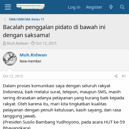
Log in
Register
SMA/SMK/MA Kelas 11
Bacalah penggalan pidato di bawah ini
dengan saksama!
T
S
Muh.Ridwan
Oct 12, 2015
h
t
r
a
Muh.Ridwan
e
r
New member
a
t
d
d
s
a
Oct 12, 2015
#1
t
t
a
e
Dalam proses komunikasi saya dengan seluruh rakyat
r
Indonesia, baik melalui surat, telepon, maupun SMS, masih
t
sering dirasakan adanya pelayanan yang kurang baik kepada
e
rakyat. Oleh karena itu, mari kita tingkatkan kualitas
r
pelayanan dengan penuh ketulusan, kasih sayang, dan rasa
tanggung jawab.
(Presiden Susilo Bambang Yudhoyono, pada acara HUT ke-59
Bhayangkara)