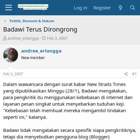
Log in
Register
Politik, Ekonomi & Hukum
Badawi Terus Dirongrong
T
S
andree_erlangga
Feb 3, 2007
h
t
r
a
andree_erlangga
e
r
New member
a
t
d
d
s
a
Feb 3, 2007
#1
t
t
a
e
Dalam wawancara dengan surat kabar New Straits Times
r
yang dipublikasikan Minggu (28/1), Badawi mengatakan,
t
para pengkritik itu menggunakan kebebasan di internet dan
e
layanan pesan singkat untuk menyebarkan tuduhan keji.
r
"Kebebasan telah membuat mereka mengambil tindakan
seperti ini," katanya.
Badawi tidak mengatakan secara spesifik siapa pengkritiknya,
tetapi dia menyebutkan pengguna blog (Blogger)