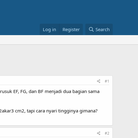
Log in
Register
Search
#1
 rusuk EF, FG, dan BF menjadi dua bagian sama
 2akar3 cm2, tapi cara nyari tingginya gimana?
#2