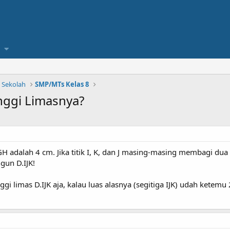
n Sekolah
SMP/MTs Kelas 8
ggi Limasnya?
 adalah 4 cm. Jika titik I, K, dan J masing-masing membagi dua
gun D.IJK!
gi limas D.IJK aja, kalau luas alasnya (segitiga IJK) udah ketemu