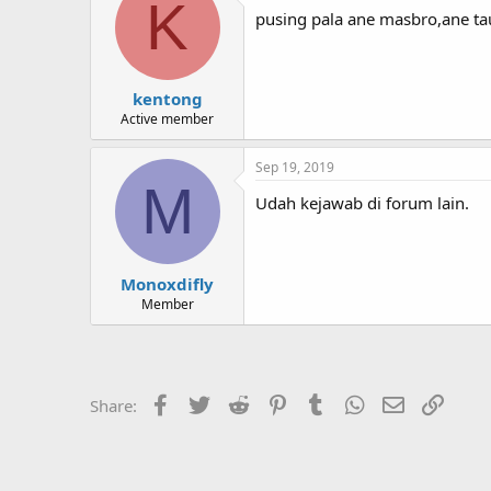
K
pusing pala ane masbro,ane ta
kentong
Active member
Sep 19, 2019
M
Udah kejawab di forum lain.
Monoxdifly
Member
Facebook
Twitter
Reddit
Pinterest
Tumblr
WhatsApp
Email
Link
Share: