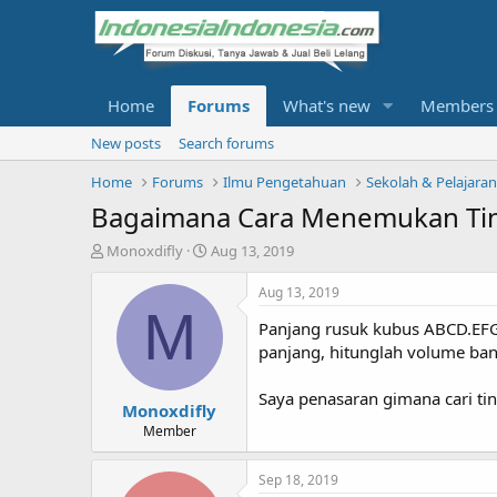
Home
Forums
What's new
Members
New posts
Search forums
Home
Forums
Ilmu Pengetahuan
Sekolah & Pelajara
Bagaimana Cara Menemukan Tin
T
S
Monoxdifly
Aug 13, 2019
h
t
r
a
Aug 13, 2019
e
r
M
Panjang rusuk kubus ABCD.EFGH
a
t
d
d
panjang, hitunglah volume ban
s
a
t
t
Saya penasaran gimana cari ting
Monoxdifly
a
e
r
Member
t
e
Sep 18, 2019
r