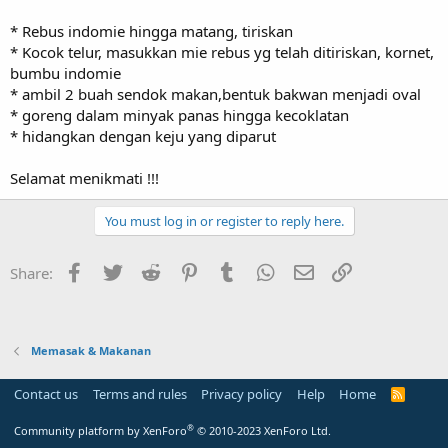
* Rebus indomie hingga matang, tiriskan
* Kocok telur, masukkan mie rebus yg telah ditiriskan, kornet,
bumbu indomie
* ambil 2 buah sendok makan,bentuk bakwan menjadi oval
* goreng dalam minyak panas hingga kecoklatan
* hidangkan dengan keju yang diparut
Selamat menikmati !!!
You must log in or register to reply here.
Facebook
Twitter
Reddit
Pinterest
Tumblr
WhatsApp
Email
Link
Share:
Memasak & Makanan
Contact us
Terms and rules
Privacy policy
Help
Home
R
S
S
®
Community platform by XenForo
© 2010-2023 XenForo Ltd.