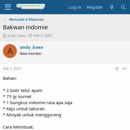
Log in
Register
Memasak & Makanan
Bakwan indomie
T
S
andy_baex
Feb 7, 2007
h
t
r
a
andy_baex
A
e
r
New member
a
t
d
d
s
a
Feb 7, 2007
#1
t
t
a
e
Bahan:
r
t
* 2 butir telur ayam
e
* 75 gr kornet
r
* 1 bungkus indomie rasa apa saja
* Keju untuk taburan
* Minyak untuk menggoreng
Cara Membuat: