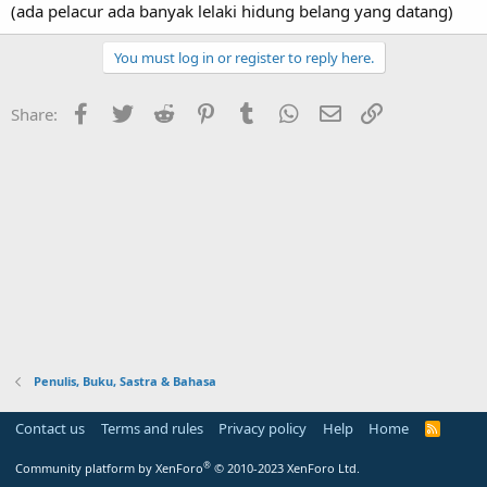
(ada pelacur ada banyak lelaki hidung belang yang datang)
You must log in or register to reply here.
Facebook
Twitter
Reddit
Pinterest
Tumblr
WhatsApp
Email
Link
Share:
Penulis, Buku, Sastra & Bahasa
Contact us
Terms and rules
Privacy policy
Help
Home
R
S
S
®
Community platform by XenForo
© 2010-2023 XenForo Ltd.