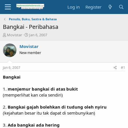
Log in
Register
Penulis, Buku, Sastra & Bahasa
Bangkai - Peribahasa
T
S
Movistar
Jan 6, 2007
h
t
r
a
Movistar
e
r
New member
a
t
d
d
s
a
Jan 6, 2007
#1
t
t
a
e
Bangkai
r
t
1.
menjemur bangkai di atas bukit
e
(memperlihat kan cela sendiri)
r
2.
Bangkai gajah bolehkan di tudung oleh nyiru
(kejahatan besar itu tak dapat di sembunyikan)
3.
Ada bangkai ada hering