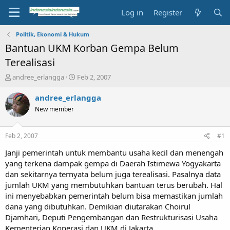
Log in
Register
Politik, Ekonomi & Hukum
Bantuan UKM Korban Gempa Belum
Terealisasi
T
S
andree_erlangga
Feb 2, 2007
h
t
r
a
andree_erlangga
e
r
New member
a
t
d
d
s
a
Feb 2, 2007
#1
t
t
a
e
Janji pemerintah untuk membantu usaha kecil dan menengah
r
yang terkena dampak gempa di Daerah Istimewa Yogyakarta
t
dan sekitarnya ternyata belum juga terealisasi. Pasalnya data
e
jumlah UKM yang membutuhkan bantuan terus berubah. Hal
r
ini menyebabkan pemerintah belum bisa memastikan jumlah
dana yang dibutuhkan. Demikian diutarakan Choirul
Djamhari, Deputi Pengembangan dan Restrukturisasi Usaha
Kementerian Koperasi dan UKM di Jakarta.