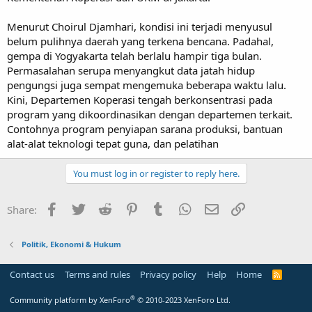
Menurut Choirul Djamhari, kondisi ini terjadi menyusul
belum pulihnya daerah yang terkena bencana. Padahal,
gempa di Yogyakarta telah berlalu hampir tiga bulan.
Permasalahan serupa menyangkut data jatah hidup
pengungsi juga sempat mengemuka beberapa waktu lalu.
Kini, Departemen Koperasi tengah berkonsentrasi pada
program yang dikoordinasikan dengan departemen terkait.
Contohnya program penyiapan sarana produksi, bantuan
alat-alat teknologi tepat guna, dan pelatihan
You must log in or register to reply here.
Facebook
Twitter
Reddit
Pinterest
Tumblr
WhatsApp
Email
Link
Share:
Politik, Ekonomi & Hukum
Contact us
Terms and rules
Privacy policy
Help
Home
R
S
S
®
Community platform by XenForo
© 2010-2023 XenForo Ltd.