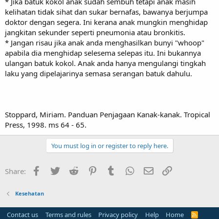
* Jika batuk kokol anak sudah sembuh tetapi anak masih
kelihatan tidak sihat dan sukar bernafas, bawanya berjumpa
doktor dengan segera. Ini kerana anak mungkin menghidap
jangkitan sekunder seperti pneumonia atau bronkitis.
* Jangan risau jika anak anda menghasilkan bunyi "whoop"
apabila dia menghidap selesema selepas itu. Ini bukannya
ulangan batuk kokol. Anak anda hanya mengulangi tingkah
laku yang dipelajarinya semasa serangan batuk dahulu.
Stoppard, Miriam. Panduan Penjagaan Kanak-kanak. Tropical
Press, 1998. ms 64 - 65.
You must log in or register to reply here.
Facebook
Twitter
Reddit
Pinterest
Tumblr
WhatsApp
Email
Link
Share:
Kesehatan
Contact us
Terms and rules
Privacy policy
Help
Home
R