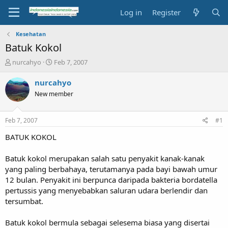
Log in
Register
Kesehatan
Batuk Kokol
T
S
nurcahyo
Feb 7, 2007
h
t
r
a
nurcahyo
e
r
New member
a
t
d
d
s
a
Feb 7, 2007
#1
t
t
a
e
BATUK KOKOL
r
t
Batuk kokol merupakan salah satu penyakit kanak-kanak
e
yang paling berbahaya, terutamanya pada bayi bawah umur
r
12 bulan. Penyakit ini berpunca daripada bakteria bordatella
pertussis yang menyebabkan saluran udara berlendir dan
tersumbat.
Batuk kokol bermula sebagai selesema biasa yang disertai