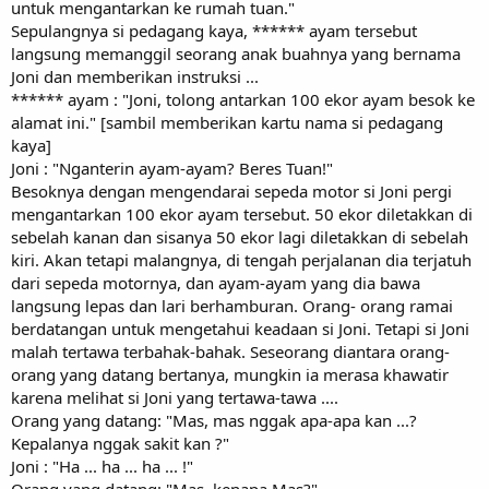
untuk mengantarkan ke rumah tuan."
Sepulangnya si pedagang kaya, ****** ayam tersebut
langsung memanggil seorang anak buahnya yang bernama
Joni dan memberikan instruksi ...
****** ayam : "Joni, tolong antarkan 100 ekor ayam besok ke
alamat ini." [sambil memberikan kartu nama si pedagang
kaya]
Joni : "Nganterin ayam-ayam? Beres Tuan!"
Besoknya dengan mengendarai sepeda motor si Joni pergi
mengantarkan 100 ekor ayam tersebut. 50 ekor diletakkan di
sebelah kanan dan sisanya 50 ekor lagi diletakkan di sebelah
kiri. Akan tetapi malangnya, di tengah perjalanan dia terjatuh
dari sepeda motornya, dan ayam-ayam yang dia bawa
langsung lepas dan lari berhamburan. Orang- orang ramai
berdatangan untuk mengetahui keadaan si Joni. Tetapi si Joni
malah tertawa terbahak-bahak. Seseorang diantara orang-
orang yang datang bertanya, mungkin ia merasa khawatir
karena melihat si Joni yang tertawa-tawa ....
Orang yang datang: "Mas, mas nggak apa-apa kan ...?
Kepalanya nggak sakit kan ?"
Joni : "Ha ... ha ... ha ... !"
Orang yang datang: "Mas, kenapa Mas?"