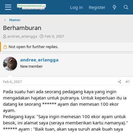
Log in
Register
Humor
Berhamburan
T
S
andree_erlangga
Feb 6, 2007
h
t
r
Not open for further replies.
a
e
r
a
t
andree_erlangga
d
d
New member
s
a
t
t
a
e
Feb 6, 2007
#1
r
t
Pada suatu hari ada seorang pedagang kaya yang ingin
e
mengadakan hajatan untuk putranya. Untuk keperluan itu ia
r
datang ke seorang ****** ayam dan memesan 100 ekor
ayam.
Pedagang kaya: "Saya ingin memesan 100 ekor ayam untuk
besok, ini alamat saya (seraya memberikan kartu namanya)."
****** ayam : "Baik tuan, akan saya suruh anak buah saya