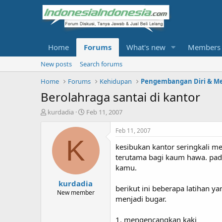
Home
Forums
What's new
Members
New posts
Search forums
Home
Forums
Kehidupan
Pengembangan Diri & Me
Berolahraga santai di kantor
T
S
kurdadia
Feb 11, 2007
h
t
r
a
Feb 11, 2007
e
r
K
kesibukan kantor seringkali me
a
t
d
d
terutama bagi kaum hawa. padah
s
a
kamu.
t
t
kurdadia
a
e
berikut ini beberapa latihan y
r
New member
menjadi bugar.
t
e
r
1. mengencangkan kaki