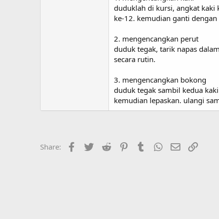
duduklah di kursi, angkat kaki 
ke-12. kemudian ganti dengan 
2. mengencangkan perut
duduk tegak, tarik napas dalam 
secara rutin.
3. mengencangkan bokong
duduk tegak sambil kedua kaki
kemudian lepaskan. ulangi sam
Facebook
Twitter
Reddit
Pinterest
Tumblr
WhatsApp
Email
Link
Share: