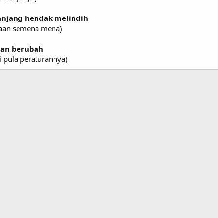
anjang hendak melindih
aan semena mena)
pian berubah
ti pula peraturannya)