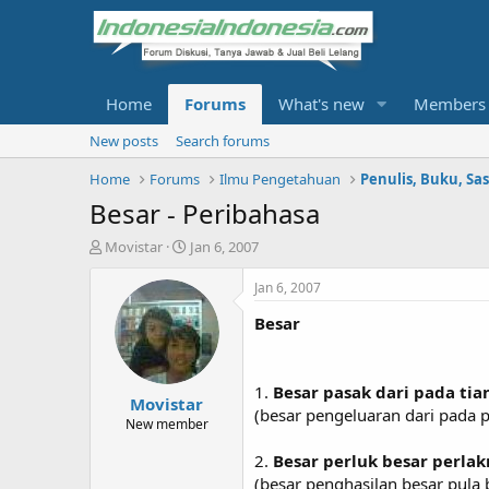
Home
Forums
What's new
Members
New posts
Search forums
Home
Forums
Ilmu Pengetahuan
Penulis, Buku, Sa
Besar - Peribahasa
T
S
Movistar
Jan 6, 2007
h
t
r
a
Jan 6, 2007
e
r
Besar
a
t
d
d
s
a
t
t
1.
Besar pasak dari pada tia
Movistar
a
e
(besar pengeluaran dari pada
r
New member
t
2.
Besar perluk besar perla
e
r
(besar penghasilan besar pula 