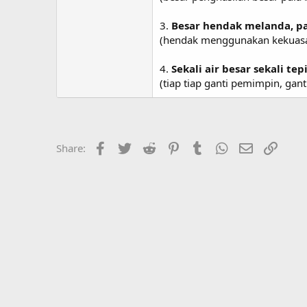
3.
Besar hendak melanda, p
(hendak menggunakan kekuas
4.
Sekali air besar sekali te
(tiap tiap ganti pemimpin, gan
Facebook
Twitter
Reddit
Pinterest
Tumblr
WhatsApp
Email
Link
Share: