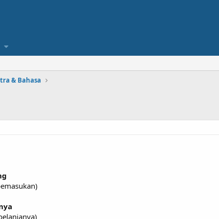
stra & Bahasa
ng
 pemasukan)
knya
belanjanya)