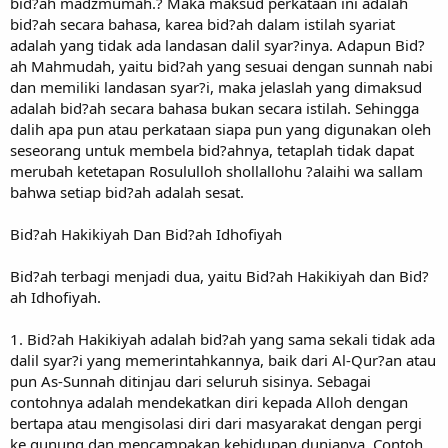
bid?ah madzmumah.? Maka maksud perkataan ini adalah
bid?ah secara bahasa, karea bid?ah dalam istilah syariat
adalah yang tidak ada landasan dalil syar?inya. Adapun Bid?
ah Mahmudah, yaitu bid?ah yang sesuai dengan sunnah nabi
dan memiliki landasan syar?i, maka jelaslah yang dimaksud
adalah bid?ah secara bahasa bukan secara istilah. Sehingga
dalih apa pun atau perkataan siapa pun yang digunakan oleh
seseorang untuk membela bid?ahnya, tetaplah tidak dapat
merubah ketetapan Rosululloh shollallohu ?alaihi wa sallam
bahwa setiap bid?ah adalah sesat.
Bid?ah Hakikiyah Dan Bid?ah Idhofiyah
Bid?ah terbagi menjadi dua, yaitu Bid?ah Hakikiyah dan Bid?
ah Idhofiyah.
1. Bid?ah Hakikiyah adalah bid?ah yang sama sekali tidak ada
dalil syar?i yang memerintahkannya, baik dari Al-Qur?an atau
pun As-Sunnah ditinjau dari seluruh sisinya. Sebagai
contohnya adalah mendekatkan diri kepada Alloh dengan
bertapa atau mengisolasi diri dari masyarakat dengan pergi
ke gunung dan mencampakan kehidupan dunianya. Contoh