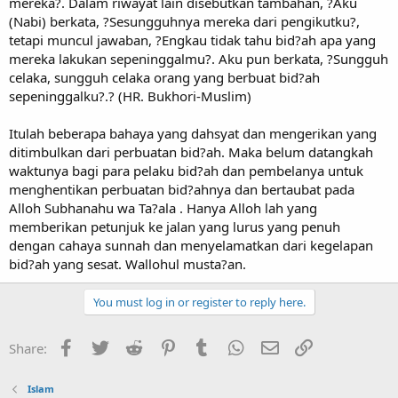
mereka?. Dalam riwayat lain disebutkan tambahan, ?Aku
(Nabi) berkata, ?Sesungguhnya mereka dari pengikutku?,
tetapi muncul jawaban, ?Engkau tidak tahu bid?ah apa yang
mereka lakukan sepeninggalmu?. Aku pun berkata, ?Sungguh
celaka, sungguh celaka orang yang berbuat bid?ah
sepeninggalku?.? (HR. Bukhori-Muslim)
Itulah beberapa bahaya yang dahsyat dan mengerikan yang
ditimbulkan dari perbuatan bid?ah. Maka belum datangkah
waktunya bagi para pelaku bid?ah dan pembelanya untuk
menghentikan perbuatan bid?ahnya dan bertaubat pada
Alloh Subhanahu wa Ta?ala . Hanya Alloh lah yang
memberikan petunjuk ke jalan yang lurus yang penuh
dengan cahaya sunnah dan menyelamatkan dari kegelapan
bid?ah yang sesat. Wallohul musta?an.
You must log in or register to reply here.
Facebook
Twitter
Reddit
Pinterest
Tumblr
WhatsApp
Email
Link
Share:
Islam