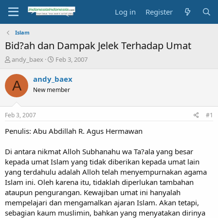
Log in
Register
Islam
Bid?ah dan Dampak Jelek Terhadap Umat
T
S
andy_baex
Feb 3, 2007
h
t
r
a
andy_baex
A
e
r
New member
a
t
d
d
s
a
Feb 3, 2007
#1
t
t
a
e
Penulis: Abu Abdillah R. Agus Hermawan
r
t
Di antara nikmat Alloh Subhanahu wa Ta?ala yang besar
e
kepada umat Islam yang tidak diberikan kepada umat lain
r
yang terdahulu adalah Alloh telah menyempurnakan agama
Islam ini. Oleh karena itu, tidaklah diperlukan tambahan
ataupun pengurangan. Kewajiban umat ini hanyalah
mempelajari dan mengamalkan ajaran Islam. Akan tetapi,
sebagian kaum muslimin, bahkan yang menyatakan dirinya