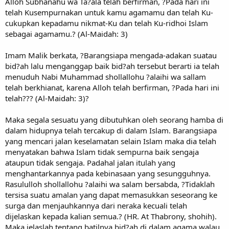
Alloh Subhanahu wa Ta?ala telah berfirman, ?Pada hari ini
telah Kusempurnakan untuk kamu agamamu dan telah Ku-
cukupkan kepadamu nikmat-Ku dan telah Ku-ridhoi Islam
sebagai agamamu.? (Al-Maidah: 3)
Imam Malik berkata, ?Barangsiapa mengada-adakan suatau
bid?ah lalu menganggap baik bid?ah tersebut berarti ia telah
menuduh Nabi Muhammad shollallohu ?alaihi wa sallam
telah berkhianat, karena Alloh telah berfirman, ?Pada hari ini
telah??? (Al-Maidah: 3)?
Maka segala sesuatu yang dibutuhkan oleh seorang hamba di
dalam hidupnya telah tercakup di dalam Islam. Barangsiapa
yang mencari jalan keselamatan selain Islam maka dia telah
menyatakan bahwa Islam tidak sempurna baik sengaja
ataupun tidak sengaja. Padahal jalan itulah yang
menghantarkannya pada kebinasaan yang sesungguhnya.
Rasululloh shollallohu ?alaihi wa salam bersabda, ?Tidaklah
tersisa suatu amalan yang dapat memasukkan seseorang ke
surga dan menjauhkannya dari neraka kecuali telah
dijelaskan kepada kalian semua.? (HR. At Thabrony, shohih).
Maka jelaslah tentang batilnya bid?ah di dalam agama walau