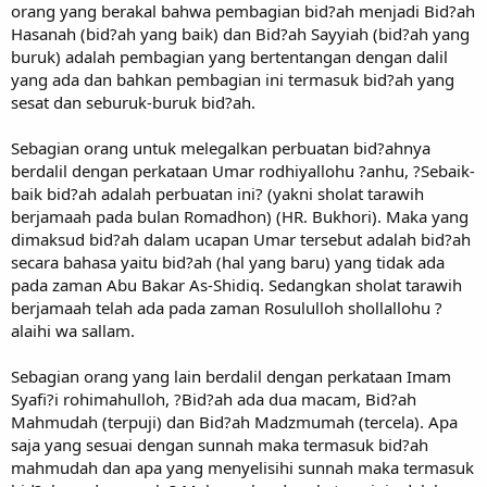
orang yang berakal bahwa pembagian bid?ah menjadi Bid?ah
Hasanah (bid?ah yang baik) dan Bid?ah Sayyiah (bid?ah yang
buruk) adalah pembagian yang bertentangan dengan dalil
yang ada dan bahkan pembagian ini termasuk bid?ah yang
sesat dan seburuk-buruk bid?ah.
Sebagian orang untuk melegalkan perbuatan bid?ahnya
berdalil dengan perkataan Umar rodhiyallohu ?anhu, ?Sebaik-
baik bid?ah adalah perbuatan ini? (yakni sholat tarawih
berjamaah pada bulan Romadhon) (HR. Bukhori). Maka yang
dimaksud bid?ah dalam ucapan Umar tersebut adalah bid?ah
secara bahasa yaitu bid?ah (hal yang baru) yang tidak ada
pada zaman Abu Bakar As-Shidiq. Sedangkan sholat tarawih
berjamaah telah ada pada zaman Rosululloh shollallohu ?
alaihi wa sallam.
Sebagian orang yang lain berdalil dengan perkataan Imam
Syafi?i rohimahulloh, ?Bid?ah ada dua macam, Bid?ah
Mahmudah (terpuji) dan Bid?ah Madzmumah (tercela). Apa
saja yang sesuai dengan sunnah maka termasuk bid?ah
mahmudah dan apa yang menyelisihi sunnah maka termasuk