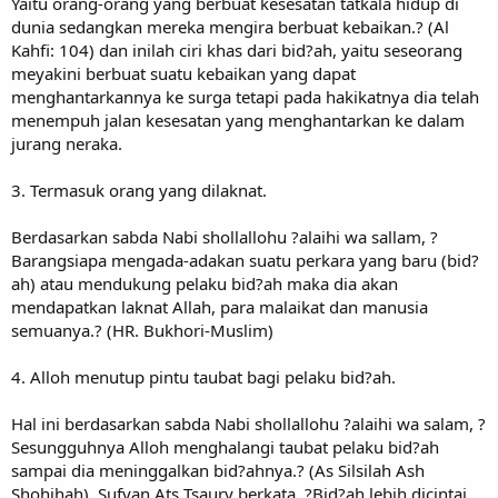
Yaitu orang-orang yang berbuat kesesatan tatkala hidup di
dunia sedangkan mereka mengira berbuat kebaikan.? (Al
Kahfi: 104) dan inilah ciri khas dari bid?ah, yaitu seseorang
meyakini berbuat suatu kebaikan yang dapat
menghantarkannya ke surga tetapi pada hakikatnya dia telah
menempuh jalan kesesatan yang menghantarkan ke dalam
jurang neraka.
3. Termasuk orang yang dilaknat.
Berdasarkan sabda Nabi shollallohu ?alaihi wa sallam, ?
Barangsiapa mengada-adakan suatu perkara yang baru (bid?
ah) atau mendukung pelaku bid?ah maka dia akan
mendapatkan laknat Allah, para malaikat dan manusia
semuanya.? (HR. Bukhori-Muslim)
4. Alloh menutup pintu taubat bagi pelaku bid?ah.
Hal ini berdasarkan sabda Nabi shollallohu ?alaihi wa salam, ?
Sesungguhnya Alloh menghalangi taubat pelaku bid?ah
sampai dia meninggalkan bid?ahnya.? (As Silsilah Ash
Shohihah). Sufyan Ats Tsaury berkata, ?Bid?ah lebih dicintai