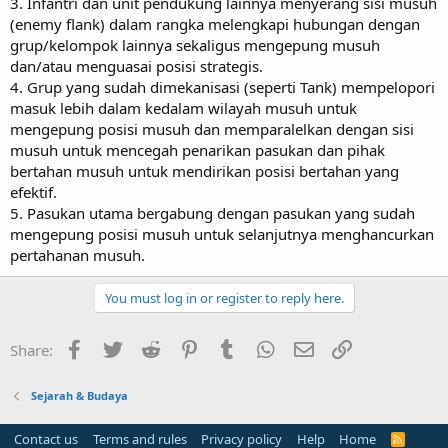
3. Infantri dan unit pendukung lainnya menyerang sisi musuh
(enemy flank) dalam rangka melengkapi hubungan dengan
grup/kelompok lainnya sekaligus mengepung musuh
dan/atau menguasai posisi strategis.
4. Grup yang sudah dimekanisasi (seperti Tank) mempelopori
masuk lebih dalam kedalam wilayah musuh untuk
mengepung posisi musuh dan memparalelkan dengan sisi
musuh untuk mencegah penarikan pasukan dan pihak
bertahan musuh untuk mendirikan posisi bertahan yang
efektif.
5. Pasukan utama bergabung dengan pasukan yang sudah
mengepung posisi musuh untuk selanjutnya menghancurkan
pertahanan musuh.
You must log in or register to reply here.
Facebook
Twitter
Reddit
Pinterest
Tumblr
WhatsApp
Email
Link
Share:
Sejarah & Budaya
Contact us
Terms and rules
Privacy policy
Help
Home
R