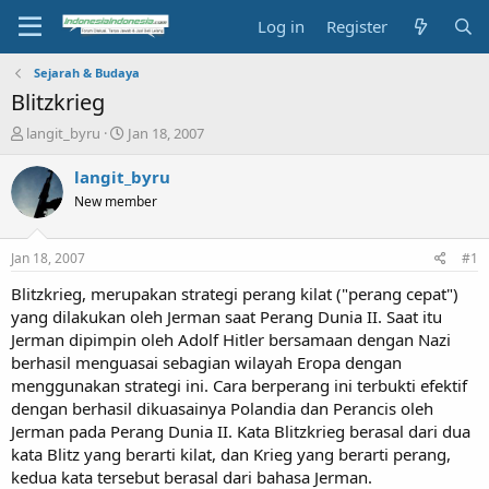
Log in
Register
Sejarah & Budaya
Blitzkrieg
T
S
langit_byru
Jan 18, 2007
h
t
r
a
langit_byru
e
r
New member
a
t
d
d
s
a
Jan 18, 2007
#1
t
t
a
e
Blitzkrieg, merupakan strategi perang kilat ("perang cepat")
r
yang dilakukan oleh Jerman saat Perang Dunia II. Saat itu
t
Jerman dipimpin oleh Adolf Hitler bersamaan dengan Nazi
e
berhasil menguasai sebagian wilayah Eropa dengan
r
menggunakan strategi ini. Cara berperang ini terbukti efektif
dengan berhasil dikuasainya Polandia dan Perancis oleh
Jerman pada Perang Dunia II. Kata Blitzkrieg berasal dari dua
kata Blitz yang berarti kilat, dan Krieg yang berarti perang,
kedua kata tersebut berasal dari bahasa Jerman.