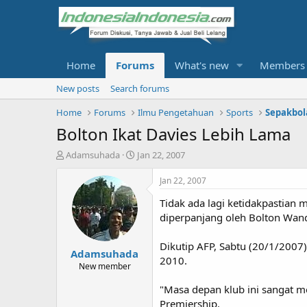
Home
Forums
What's new
Members
New posts
Search forums
Home
Forums
Ilmu Pengetahuan
Sports
Sepakbol
Bolton Ikat Davies Lebih Lama
T
S
Adamsuhada
Jan 22, 2007
h
t
r
a
Jan 22, 2007
e
r
Tidak ada lagi ketidakpastian
a
t
d
d
diperpanjang oleh Bolton Wand
s
a
t
t
Dikutip AFP, Sabtu (20/1/2007)
Adamsuhada
a
e
2010.
r
New member
t
"Masa depan klub ini sangat me
e
r
Premiership.