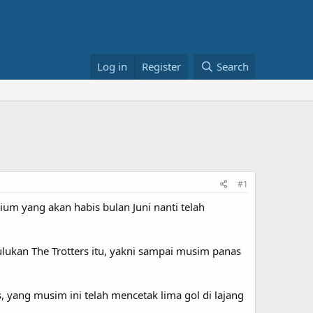
Log in
Register
Search
#1
um yang akan habis bulan Juni nanti telah
julukan The Trotters itu, yakni sampai musim panas
s, yang musim ini telah mencetak lima gol di lajang