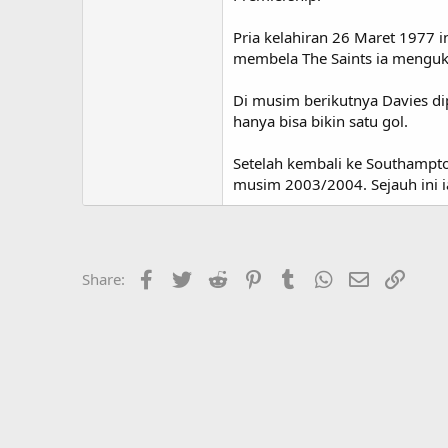
Pria kelahiran 26 Maret 1977 
membela The Saints ia menguki
Di musim berikutnya Davies dip
hanya bisa bikin satu gol.
Setelah kembali ke Southampton
musim 2003/2004. Sejauh ini ia
Facebook
Twitter
Reddit
Pinterest
Tumblr
WhatsApp
Email
Link
Share: