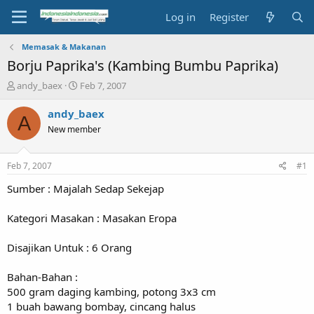
Log in
Register
Memasak & Makanan
Borju Paprika's (Kambing Bumbu Paprika)
T
S
andy_baex
Feb 7, 2007
h
t
r
a
andy_baex
A
e
r
New member
a
t
d
d
s
a
Feb 7, 2007
#1
t
t
a
e
Sumber : Majalah Sedap Sekejap
r
t
Kategori Masakan : Masakan Eropa
e
r
Disajikan Untuk : 6 Orang
Bahan-Bahan :
500 gram daging kambing, potong 3x3 cm
1 buah bawang bombay, cincang halus