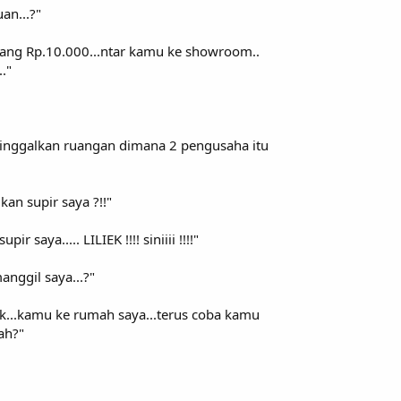
uan...?"
 uang Rp.10.000...ntar kamu ke showroom..
."
ninggalkan ruangan dimana 2 pengusaha itu
an supir saya ?!!"
 saya..... LILIEK !!!! siniiii !!!!"
manggil saya...?"
nk...kamu ke rumah saya...terus coba kamu
ah?"