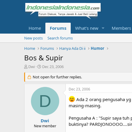
Home
Forums
What's new
Members
New posts
Search forums
Home
Forums
Hanya Ada Di ii
Humor
Bos & Supir
T
S
Dwi
Dec 23, 2006
h
t
r
Not open for further replies.
a
e
r
a
t
Dec 23, 2006
d
d
D
s
a
Ada 2 orang pengusaha yg 
t
t
masing-masing.
a
e
r
Pengusaha A : "Supir saya tuh p
t
Dwi
buktinya? PARDJONOOOO....siniii
e
New member
r