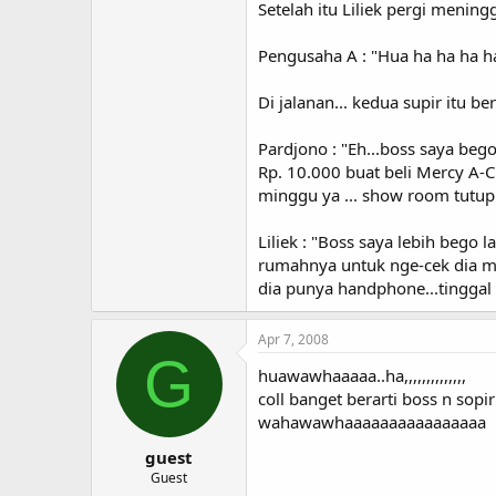
Setelah itu Liliek pergi menin
Pengusaha A : "Hua ha ha ha ha
Di jalanan... kedua supir itu be
Pardjono : "Eh...boss saya beg
Rp. 10.000 buat beli Mercy A-Cl
minggu ya ... show room tutup.
Liliek : "Boss saya lebih bego l
rumahnya untuk nge-cek dia m
dia punya handphone...tinggal di
Apr 7, 2008
G
huawawhaaaaa..ha,,,,,,,,,,,,,,
coll banget berarti boss n sop
wahawawhaaaaaaaaaaaaaaaa
guest
Guest