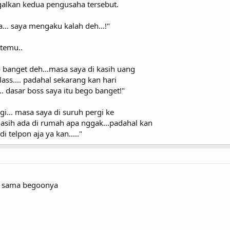
ggalkan kedua pengusaha tersebut.
... saya mengaku kalah deh...!"
rtemu..
o banget deh...masa saya di kasih uang
ass.... padahal sekarang kan hari
. dasar boss saya itu bego banget!"
agi... masa saya di suruh pergi ke
asih ada di rumah apa nggak...padahal kan
 telpon aja ya kan....."
ir sama begoonya