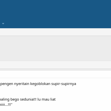
pengen nyeritain kegoblokan supir-supirnya
aling bego sedunia!!! lu mau liat
i...!!!"