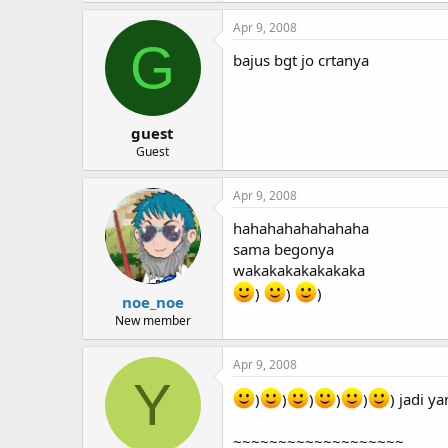
Apr 9, 2008
G
bajus bgt jo crtanya
guest
Guest
Apr 9, 2008
hahahahahahahaha
sama begonya
wakakakakakakaka
)
)
)
noe_noe
New member
Apr 9, 2008
Y
)
)
)
)
)
) jadi y
~~~~~~~~~~~~~~~~~~~ _____