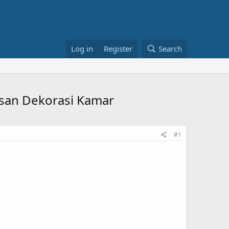
Log in
Register
Search
asan Dekorasi Kamar
#1