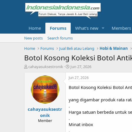
Home
Forums
What's new
Members
New posts
Search forums
Home
Forums
Jual Beli atau Lelang
Hobi & Mainan
Botol Kosong Koleksi Botol Ant
T
S
cahayasuksestronik
Jun 27, 2026
h
t
r
a
Jun 27, 2026
e
r
Botol Kosong Koleksi Botol A
a
t
d
d
s
a
yang digambar produk rata ra
t
t
.
cahayasuksestr
a
e
Harga satuan berbeda untuk se
r
onik
.
t
Member
Minat inbox
e
r
.