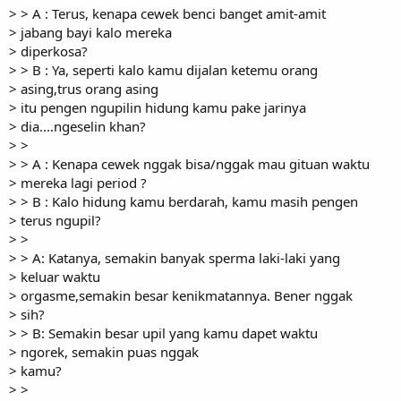
> > A : Terus, kenapa cewek benci banget amit-amit
> jabang bayi kalo mereka
> diperkosa?
> > B : Ya, seperti kalo kamu dijalan ketemu orang
> asing,trus orang asing
> itu pengen ngupilin hidung kamu pake jarinya
> dia....ngeselin khan?
> >
> > A : Kenapa cewek nggak bisa/nggak mau gituan waktu
> mereka lagi period ?
> > B : Kalo hidung kamu berdarah, kamu masih pengen
> terus ngupil?
> >
> > A: Katanya, semakin banyak sperma laki-laki yang
> keluar waktu
> orgasme,semakin besar kenikmatannya. Bener nggak
> sih?
> > B: Semakin besar upil yang kamu dapet waktu
> ngorek, semakin puas nggak
> kamu?
> >