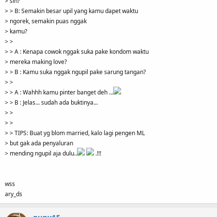
> sih?
> > B: Semakin besar upil yang kamu dapet waktu
> ngorek, semakin puas nggak
> kamu?
> >
> > A : Kenapa cowok nggak suka pake kondom waktu
> mereka making love?
> > B : Kamu suka nggak ngupil pake sarung tangan?
> >
> > A : Wahhh kamu pinter banget deh ...
> > B : Jelas... sudah ada buktinya...
> >
> >
> > TIPS: Buat yg blom married, kalo lagi pengen ML
> but gak ada penyaluran
> mending ngupil aja dulu..
.!!!
wss
ary_ds
gupy15