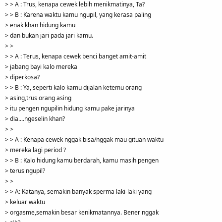
> > A : Trus, kenapa cewek lebih menikmatinya, Ta?
> > B : Karena waktu kamu ngupil, yang kerasa paling
> enak khan hidung kamu
> dan bukan jari pada jari kamu.
> >
> > A : Terus, kenapa cewek benci banget amit-amit
> jabang bayi kalo mereka
> diperkosa?
> > B : Ya, seperti kalo kamu dijalan ketemu orang
> asing,trus orang asing
> itu pengen ngupilin hidung kamu pake jarinya
> dia....ngeselin khan?
> >
> > A : Kenapa cewek nggak bisa/nggak mau gituan waktu
> mereka lagi period ?
> > B : Kalo hidung kamu berdarah, kamu masih pengen
> terus ngupil?
> >
> > A: Katanya, semakin banyak sperma laki-laki yang
> keluar waktu
> orgasme,semakin besar kenikmatannya. Bener nggak