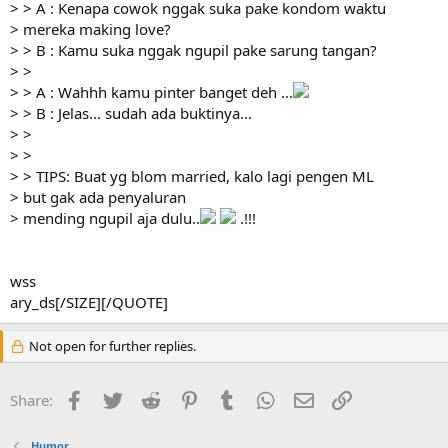
> > A : Kenapa cowok nggak suka pake kondom waktu
> mereka making love?
> > B : Kamu suka nggak ngupil pake sarung tangan?
> >
> > A : Wahhh kamu pinter banget deh ...
> > B : Jelas... sudah ada buktinya...
> >
> >
> > TIPS: Buat yg blom married, kalo lagi pengen ML
> but gak ada penyaluran
> mending ngupil aja dulu..
.!!!
wss
ary_ds[/SIZE][/QUOTE]
Not open for further replies.
Facebook
Twitter
Reddit
Pinterest
Tumblr
WhatsApp
Email
Link
Share:
Humor