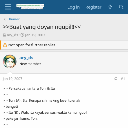
Log in
Register
Humor
>>Buat yang doyan ngupil!!<<
T
S
ary_ds
Jan 19, 2007
h
t
r
Not open for further replies.
a
e
r
a
t
ary_ds
d
d
New member
s
a
t
t
a
e
Jan 19, 2007
#1
r
t
> > Percakapan antara Toni & Ita
e
> >
r
> > Toni (A) : Ita, Kenapa sih making love itu enak
> banget?
> > Ita (B) : Wah, itu kayak sensasi waktu kamu ngupil
> pake jari kamu, Ton.
> >