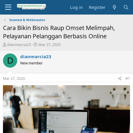
Log in
Register
Sosmed & Webmaster
Cara Bikin Bisnis Raup Omset Melimpah,
Pelayanan Pelanggan Berbasis Online
T
S
dianmarcia23
Mar 27, 2020
h
t
r
a
dianmarcia23
D
e
r
New member
a
t
d
d
s
a
Mar 27, 2020
#1
t
t
a
e
r
t
e
r