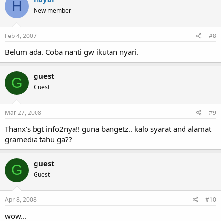
H
New member
Feb 4, 2007
#8
Belum ada. Coba nanti gw ikutan nyari.
guest
G
Guest
Mar 27, 2008
#9
Thanx's bgt info2nya!! guna bangetz.. kalo syarat and alamat
gramedia tahu ga??
guest
G
Guest
Apr 8, 2008
#10
wow...