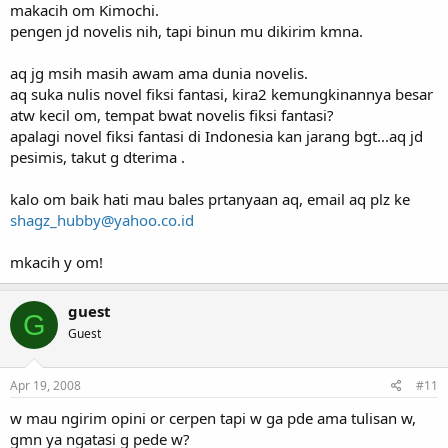
makacih om Kimochi.
pengen jd novelis nih, tapi binun mu dikirim kmna.
aq jg msih masih awam ama dunia novelis.
aq suka nulis novel fiksi fantasi, kira2 kemungkinannya besar
atw kecil om, tempat bwat novelis fiksi fantasi?
apalagi novel fiksi fantasi di Indonesia kan jarang bgt...aq jd
pesimis, takut g dterima .
kalo om baik hati mau bales prtanyaan aq, email aq plz ke
shagz_hubby@yahoo.co.id
mkacih y om!
guest
G
Guest
Apr 19, 2008
#11
w mau ngirim opini or cerpen tapi w ga pde ama tulisan w,
gmn ya ngatasi g pede w?