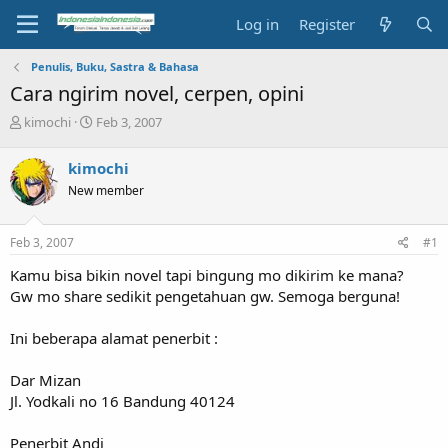
Log in
Register
Penulis, Buku, Sastra & Bahasa
Cara ngirim novel, cerpen, opini
T
S
kimochi
Feb 3, 2007
h
t
r
a
kimochi
e
r
New member
a
t
d
d
s
a
Feb 3, 2007
#1
t
t
a
e
Kamu bisa bikin novel tapi bingung mo dikirim ke mana?
r
Gw mo share sedikit pengetahuan gw. Semoga berguna!
t
e
Ini beberapa alamat penerbit :
r
Dar Mizan
Jl. Yodkali no 16 Bandung 40124
Penerbit Andi