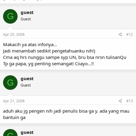
guest
G
Guest
Apr 20, 2008
#12
Makacih ya atas infonya...
Jadi menambah sedikit pengetahuanku nih!)
Cma aq hrs nunggu sampe syp UN, bru bsa nrsn tulisanQu
Tp ga papa, yg penting semangat! Ciiayo...!!
guest
G
Guest
Apr 21, 2008
#13
aduh aku jg pengen nih jadi penulis bisa ga y. ada yang mau
bantuin ga
guest