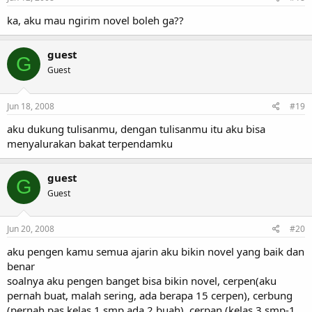
ka, aku mau ngirim novel boleh ga??
guest
G
Guest
Jun 18, 2008
#19
aku dukung tulisanmu, dengan tulisanmu itu aku bisa
menyalurakan bakat terpendamku
guest
G
Guest
Jun 20, 2008
#20
aku pengen kamu semua ajarin aku bikin novel yang baik dan
benar
soalnya aku pengen banget bisa bikin novel, cerpen(aku
pernah buat, malah sering, ada berapa 15 cerpen), cerbung
(pernah pas kelas 1 smp ada 2 buah), cerpan (kelas 3 smp-1