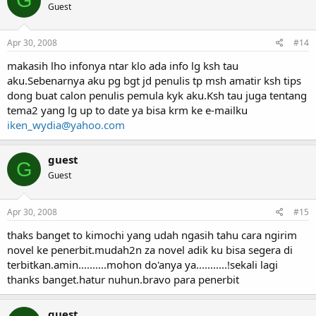
G
Guest
Apr 30, 2008
#14
makasih lho infonya ntar klo ada info lg ksh tau
aku.Sebenarnya aku pg bgt jd penulis tp msh amatir ksh tips
dong buat calon penulis pemula kyk aku.Ksh tau juga tentang
tema2 yang lg up to date ya bisa krm ke e-mailku
iken_wydia@yahoo.com
guest
G
Guest
Apr 30, 2008
#15
thaks banget to kimochi yang udah ngasih tahu cara ngirim
novel ke penerbit.mudah2n za novel adik ku bisa segera di
terbitkan.amin..........mohon do'anya ya...........!sekali lagi
thanks banget.hatur nuhun.bravo para penerbit
guest