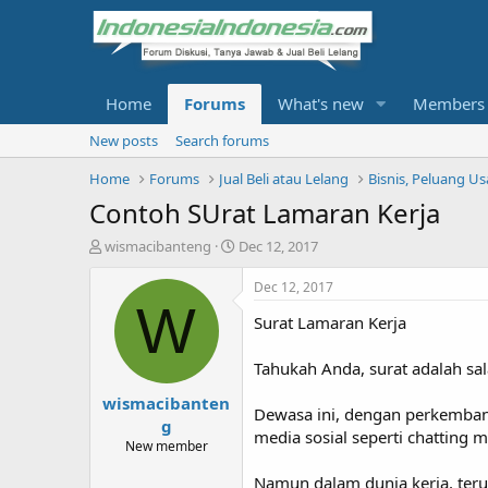
Home
Forums
What's new
Members
New posts
Search forums
Home
Forums
Jual Beli atau Lelang
Bisnis, Peluang U
Contoh SUrat Lamaran Kerja
T
S
wismacibanteng
Dec 12, 2017
h
t
r
a
Dec 12, 2017
e
r
W
Surat Lamaran Kerja
a
t
d
d
s
a
Tahukah Anda, surat adalah sa
t
t
wismacibanten
a
e
Dewasa ini, dengan perkembang
r
g
media sosial seperti chatting 
t
New member
e
r
Namun dalam dunia kerja, ter