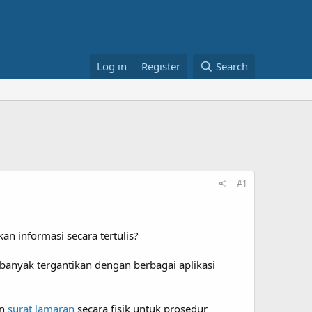
Log in
Register
Search
#1
n informasi secara tertulis?
banyak tergantikan dengan berbagai aplikasi
an
surat lamaran
secara fisik untuk prosedur