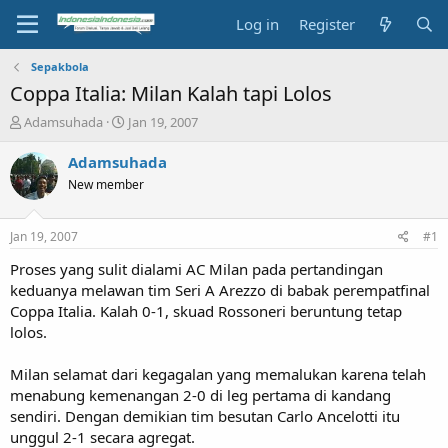
Log in
Register
Sepakbola
Coppa Italia: Milan Kalah tapi Lolos
T
S
Adamsuhada
Jan 19, 2007
h
t
r
a
Adamsuhada
e
r
New member
a
t
d
d
s
a
Jan 19, 2007
#1
t
t
a
e
Proses yang sulit dialami AC Milan pada pertandingan
r
keduanya melawan tim Seri A Arezzo di babak perempatfinal
t
Coppa Italia. Kalah 0-1, skuad Rossoneri beruntung tetap
e
lolos.
r
Milan selamat dari kegagalan yang memalukan karena telah
menabung kemenangan 2-0 di leg pertama di kandang
sendiri. Dengan demikian tim besutan Carlo Ancelotti itu
unggul 2-1 secara agregat.