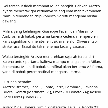
Gol tersebut tidak membuat Milan bangkit. Bahkan Arezzo
nyaris mencetak gol keduanya selang lima menit kemudian.
Namun tendangan chip Roberto Goretti mengenai mistar
gawang.
Milan, yang kehilangan Giuseppe Favalli dan Massimo
Ambrosini di babak pertama karena cedera, memperoleh
kans signifikan di menit-menit akhir melalui Oliveira, tapi
striker asal Brasil itu tak menemui bidang sasaran.
Walau tersingkir Arezzo menorehkan sejarah tersendiri
karena untuk pertama kalinya mampu mengalahkan Milan.
Sementara Milan di babak semifinal akan bertemu AS Roma,
yang di babak perempatfinal mengatasi Parma.
Susunan pemain:
Arezzo: Bremec; Capelli, Conte, Terra, Lombardi; Cavagna,
Bricca, Goretti (Martinetti 61), Croce (Di Donato 74); Roselli,
Floro Flores (Bondi 68)
Milan: Dida; Bonera, Simic, Costacurta, Favalli (Brocchi 21);