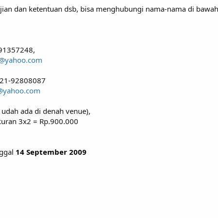
anjian dan ketentuan dsb, bisa menghubungi nama-nama di bawa
-91357248,
on@yahoo.com
021-92808087
n@yahoo.com
 udah ada di denah venue),
ukuran 3x2 = Rp.900.000
nggal
14 September 2009