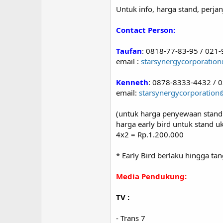
Untuk info, harga stand, perj
Contact Person:
Taufan
: 0818-77-83-95 / 021
email :
starsynergycorporati
Kenneth
: 0878-8333-4432 / 
email:
starsynergycorporatio
(untuk harga penyewaan stand
harga early bird untuk stand 
4x2 = Rp.1.200.000
* Early Bird berlaku hingga ta
Media Pendukung:
TV :
- Trans 7