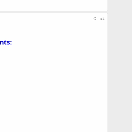
#2
nts: