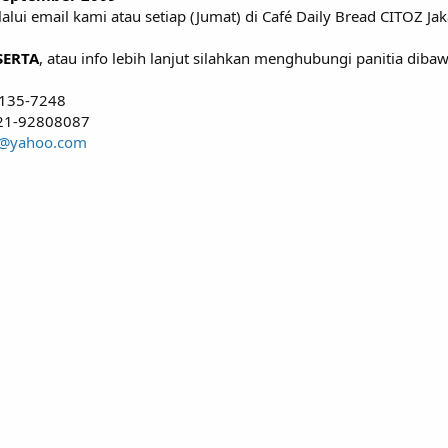
alui email kami atau setiap (Jumat) di Café Daily Bread CITOZ Ja
SERTA
, atau info lebih lanjut silahkan menghubungi panitia dibawa
9135-7248
021-92808087
on@yahoo.com