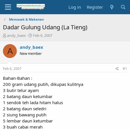
Log in
Register
Memasak & Makanan
Dadar Gulung Udang (La Tieng)
T
S
andy_baex
Feb 6, 2007
h
t
r
a
andy_baex
A
e
r
New member
a
t
d
d
s
a
Feb 6, 2007
#1
t
t
a
e
Bahan-Bahan :
r
200 gram udang putih, dikupas kulitnya
t
3 butir telur ayam
e
2 batang daun ketumbar
r
1 sendok teh lada hitam halus
2 batang daun seledri
2 siung bawang putih
5 lembar daun ketumbar
3 buah cabai merah