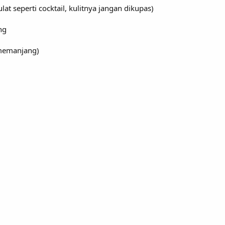
at seperti cocktail, kulitnya jangan dikupas)
ng
 memanjang)