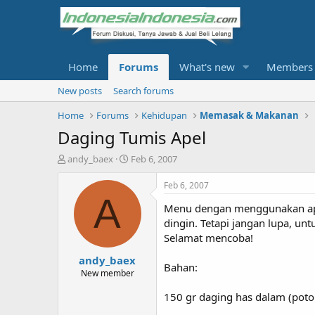
Home
Forums
What's new
Members
New posts
Search forums
Home
Forums
Kehidupan
Memasak & Makanan
Daging Tumis Apel
T
S
andy_baex
Feb 6, 2007
h
t
r
a
Feb 6, 2007
e
r
A
Menu dengan menggunakan apel
a
t
d
d
dingin. Tetapi jangan lupa, unt
s
a
Selamat mencoba!
t
t
andy_baex
a
e
Bahan:
r
New member
t
150 gr daging has dalam (po
e
r