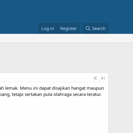
Log in
Register
Search
#1
h lemak. Menu ini dapat disajikan hangat maupun
ang, tetapi sertakan pula olahraga secara teratur.