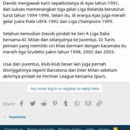
Davids mengawali karir sepakbolanya di Ajax tahun 1991,
dan sukses memenangkan tiga gelar Liga Belanda beruturut-
turut tahun 1994-1996. Selain itu, di eranya Ajax juga meraih
gelar juara Piala UEFA 1992 dan Liga Champions 1995.
Setahun kemudian Davids pindah ke Seri A Liga Italia
bersama AC Milan dan selanjutnya ke Juventus. Di Turin,
pemain yang memiliki ciri khas bermain dengan kacamata itu
meraih tiga Scudetto yakni tahun 1998, 2002 dan 2003.
Usai dari Juventus, klub-klub besar lain juga pernah
disinggahinya seperti Barcelona dan Inter Milan sebelum
akhirnya pindah ke Permier League bersama Spurs.
You must log in or register to reply here.
Facebook
Twitter
Reddit
Pinterest
Tumblr
WhatsApp
Email
Link
Share:
Sepakbola
Contact us
Terms and rules
Privacy policy
Help
Home
R