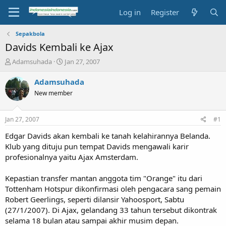
Log in
Register
Sepakbola
Davids Kembali ke Ajax
T
S
Adamsuhada
Jan 27, 2007
h
t
r
a
Adamsuhada
e
r
New member
a
t
d
d
s
a
Jan 27, 2007
#1
t
t
a
e
Edgar Davids akan kembali ke tanah kelahirannya Belanda.
r
Klub yang dituju pun tempat Davids mengawali karir
t
profesionalnya yaitu Ajax Amsterdam.
e
r
Kepastian transfer mantan anggota tim "Orange" itu dari
Tottenham Hotspur dikonfirmasi oleh pengacara sang pemain
Robert Geerlings, seperti dilansir Yahoosport, Sabtu
(27/1/2007). Di Ajax, gelandang 33 tahun tersebut dikontrak
selama 18 bulan atau sampai akhir musim depan.