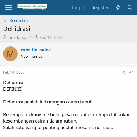
Log in
Register
Kesehatan
Dehidrasi
T
S
mozilla_solo1
Feb 14, 2007
h
t
r
a
mozilla_solo1
M
e
r
New member
a
t
d
d
s
a
Feb 14, 2007
#1
t
t
a
e
Dehidrasi
r
DEFINISI
t
e
Dehidrasi adalah kekurangan cairan tubuh.
r
Beberapa mekanisme bekerja sama untuk mempertahankan
keseimbangan cairan dalam tubuh.
Salah satu yang terpenting adalah mekanisme haus.