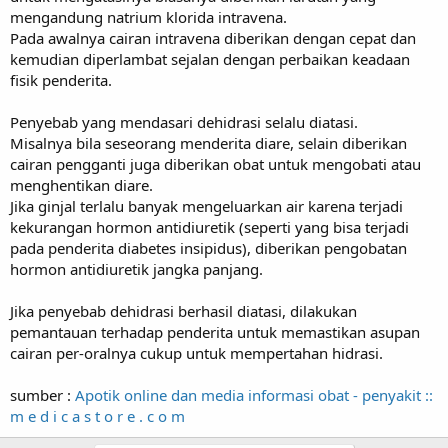
mengandung natrium klorida intravena.
Pada awalnya cairan intravena diberikan dengan cepat dan
kemudian diperlambat sejalan dengan perbaikan keadaan
fisik penderita.
Penyebab yang mendasari dehidrasi selalu diatasi.
Misalnya bila seseorang menderita diare, selain diberikan
cairan pengganti juga diberikan obat untuk mengobati atau
menghentikan diare.
Jika ginjal terlalu banyak mengeluarkan air karena terjadi
kekurangan hormon antidiuretik (seperti yang bisa terjadi
pada penderita diabetes insipidus), diberikan pengobatan
hormon antidiuretik jangka panjang.
Jika penyebab dehidrasi berhasil diatasi, dilakukan
pemantauan terhadap penderita untuk memastikan asupan
cairan per-oralnya cukup untuk mempertahan hidrasi.
sumber :
Apotik online dan media informasi obat - penyakit ::
m e d i c a s t o r e . c o m