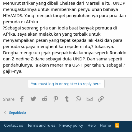
Menurut striker yang dibeli Chelsea dari Marseille itu, UNDP
menugaskannya untuk memberikan penyuluhan bahaya
HIV/AIDS. Yang menjadi target penyuluhannya para pria dan
pemuda di Afrika.
?Sebagai seorang pria dan idola buat banyak pemuda di
Afrika, saya akan melakukan yang terbaik untuk
menyampaikan pesan yang tepat kepada laki-laki dan para
pemuda supaya menghentikan epidemi itu,? tukasnya.
Drogba mengikuti jejak pesepakbola lainnya seperti Ronaldo
dan Zinedine Zidane sebagai duta UNDP. Dan sama seperti
pendahulunya, ia akan menerima US$1 per tahun, sebagai ?
gaji?-nya.
You must log in or register to reply here.
Facebook
Twitter
Reddit
Pinterest
Tumblr
WhatsApp
Email
Link
Share:
Sepakbola
Contact us
Terms and rules
Privacy policy
Help
Home
R
S