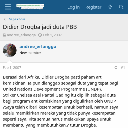
Log in
Register
Sepakbola
Didier Drogba jadi duta PBB
T
S
andree_erlangga
Feb 1, 2007
h
t
r
a
andree_erlangga
e
r
New member
a
t
d
d
s
a
Feb 1, 2007
#1
t
t
a
e
Berasal dari Afrika, Didier Drogba pasti paham arti
r
kemiskinan. Ia pun dianggap sebagai duta yang tepat bagi
t
United Nations Development Programme (UNDP).
e
Striker Chelsea asal Pantai Gading itu dipilih sebagai duta
r
bagi program antikemiskinan yang digulirkan oleh UNDP.
?Saya telah diberi kesempatan untuk berhasil, namun saya
selalu memikirkan mereka yang tidak punya kesempatan
seperti saya. Kita semua harus melakukan upaya untuk
membantu yang membutuhkan,? tutur Drogba.