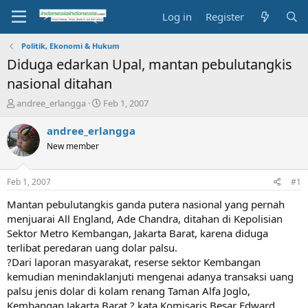
Log in
Register
Politik, Ekonomi & Hukum
Diduga edarkan Upal, mantan pebulutangkis
nasional ditahan
T
S
andree_erlangga
Feb 1, 2007
h
t
r
a
andree_erlangga
e
r
New member
a
t
d
d
s
a
Feb 1, 2007
#1
t
t
a
e
Mantan pebulutangkis ganda putera nasional yang pernah
r
menjuarai All England, Ade Chandra, ditahan di Kepolisian
t
Sektor Metro Kembangan, Jakarta Barat, karena diduga
e
terlibat peredaran uang dolar palsu.
r
?Dari laporan masyarakat, reserse sektor Kembangan
kemudian menindaklanjuti mengenai adanya transaksi uang
palsu jenis dolar di kolam renang Taman Alfa Joglo,
Kembangan Jakarta Barat,? kata Komisaris Besar Edward