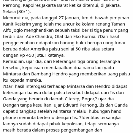
Pernong, Kapolres Jakarta Barat ketika ditemui, di Jakarta,
Selasa (30/1).
Menurut dia, pada tanggal 27 Januari, tim di bawah pimpinan
Kanit Reskrim yang telah meluncur ke kolam renang Taman
Alfo Joglo menghentikan sebuah taksi berisi tiga penumpang
terdiri dari Ade Chandra, Olaf dan Eko Kurnia. ?Dari hasil
penggeledahan didapatkan barang bukti berupa uang tunai
berupa dolar Amerika palsu senilai 50 ribu atau setara
dengan Rp 450 juta,? katanya.
Kemudian, ujar dia, dari keterangan tiga orang tersangka
tersebut, kepolisian mendapatkan dua nama lagi yaitu
Mintarsa dan Bambang Hendro yang memberikan uang palsu
itu kepada mereka.
?Dari hasil interogasi terhadap Mintarsa dan Hendro didapat
keterangan bahwa dolar palsu tersebut didapat dari Iis dan
Ganda yang berada di daerah Citerep, Bogor,? ujar dia.
Dengan tanpa kesulitan, ujar Edward Pernong, Iis dan Ganda
dapat ditangkap setelah Mintarsa melalui hubungan hand
phone meminta bertemu dengan Iis. ?Identitas tersangka
lainnya sudah didapat pihak kepolisian, tetapi semuanya
masih berada dalam proses pengembangan dan