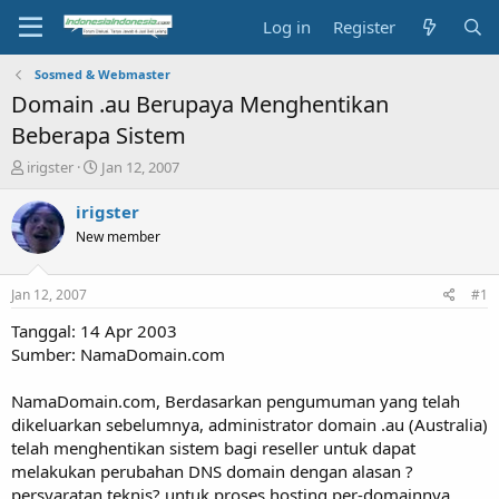
Log in
Register
Sosmed & Webmaster
Domain .au Berupaya Menghentikan
Beberapa Sistem
T
S
irigster
Jan 12, 2007
h
t
r
a
irigster
e
r
New member
a
t
d
d
s
a
Jan 12, 2007
#1
t
t
a
e
Tanggal: 14 Apr 2003
r
Sumber: NamaDomain.com
t
e
NamaDomain.com, Berdasarkan pengumuman yang telah
r
dikeluarkan sebelumnya, administrator domain .au (Australia)
telah menghentikan sistem bagi reseller untuk dapat
melakukan perubahan DNS domain dengan alasan ?
persyaratan teknis? untuk proses hosting per-domainnya.