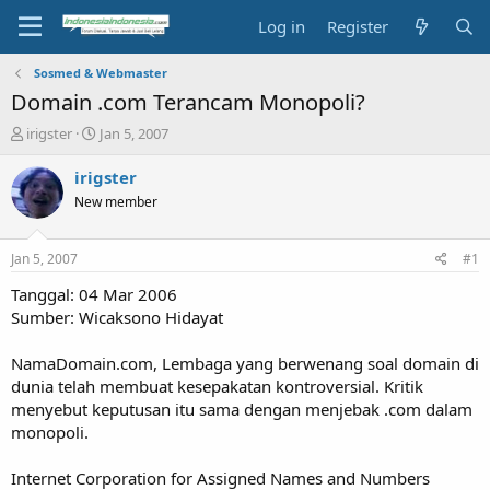
Log in
Register
Sosmed & Webmaster
Domain .com Terancam Monopoli?
T
S
irigster
Jan 5, 2007
h
t
r
a
irigster
e
r
New member
a
t
d
d
s
a
Jan 5, 2007
#1
t
t
a
e
Tanggal: 04 Mar 2006
r
Sumber: Wicaksono Hidayat
t
e
NamaDomain.com, Lembaga yang berwenang soal domain di
r
dunia telah membuat kesepakatan kontroversial. Kritik
menyebut keputusan itu sama dengan menjebak .com dalam
monopoli.
Internet Corporation for Assigned Names and Numbers