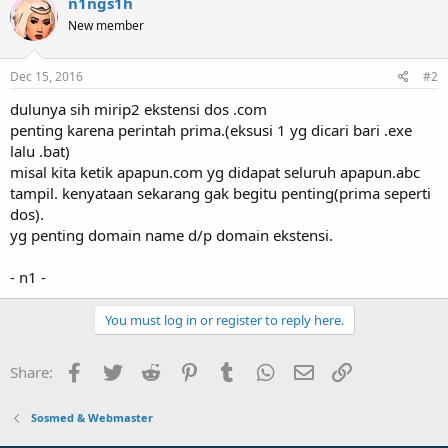
n1ngs1h
New member
Dec 15, 2016
#2
dulunya sih mirip2 ekstensi dos .com
penting karena perintah prima.(eksusi 1 yg dicari bari .exe
lalu .bat)
misal kita ketik apapun.com yg didapat seluruh apapun.abc
tampil. kenyataan sekarang gak begitu penting(prima seperti
dos).
yg penting domain name d/p domain ekstensi.
- n1 -
You must log in or register to reply here.
Facebook
Twitter
Reddit
Pinterest
Tumblr
WhatsApp
Email
Link
Share:
Sosmed & Webmaster