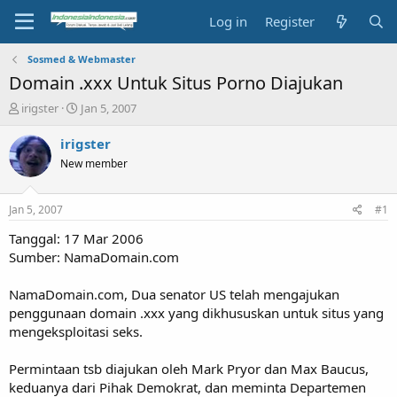
Log in
Register
Sosmed & Webmaster
Domain .xxx Untuk Situs Porno Diajukan
T
S
irigster
Jan 5, 2007
h
t
r
a
irigster
e
r
New member
a
t
d
d
s
a
Jan 5, 2007
#1
t
t
a
e
Tanggal: 17 Mar 2006
r
Sumber: NamaDomain.com
t
e
NamaDomain.com, Dua senator US telah mengajukan
r
penggunaan domain .xxx yang dikhususkan untuk situs yang
mengeksploitasi seks.
Permintaan tsb diajukan oleh Mark Pryor dan Max Baucus,
keduanya dari Pihak Demokrat, dan meminta Departemen