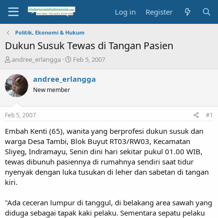
Log in
Register
Politik, Ekonomi & Hukum
Dukun Susuk Tewas di Tangan Pasien
T
S
andree_erlangga
Feb 5, 2007
h
t
r
a
andree_erlangga
e
r
New member
a
t
d
d
s
a
Feb 5, 2007
#1
t
t
a
e
Embah Kenti (65), wanita yang berprofesi dukun susuk dan
r
warga Desa Tambi, Blok Buyut RT03/RW03, Kecamatan
t
Sliyeg, Indramayu, Senin dini hari sekitar pukul 01.00 WIB,
e
tewas dibunuh pasiennya di rumahnya sendiri saat tidur
r
nyenyak dengan luka tusukan di leher dan sabetan di tangan
kiri.
"Ada ceceran lumpur di tanggul, di belakang area sawah yang
diduga sebagai tapak kaki pelaku. Sementara sepatu pelaku