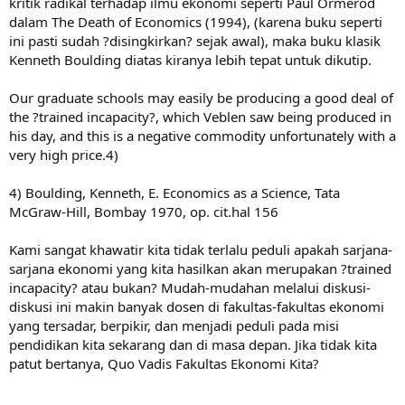
kritik radikal terhadap ilmu ekonomi seperti Paul Ormerod
dalam The Death of Economics (1994), (karena buku seperti
ini pasti sudah ?disingkirkan? sejak awal), maka buku klasik
Kenneth Boulding diatas kiranya lebih tepat untuk dikutip.
Our graduate schools may easily be producing a good deal of
the ?trained incapacity?, which Veblen saw being produced in
his day, and this is a negative commodity unfortunately with a
very high price.4)
4) Boulding, Kenneth, E. Economics as a Science, Tata
McGraw-Hill, Bombay 1970, op. cit.hal 156
Kami sangat khawatir kita tidak terlalu peduli apakah sarjana-
sarjana ekonomi yang kita hasilkan akan merupakan ?trained
incapacity? atau bukan? Mudah-mudahan melalui diskusi-
diskusi ini makin banyak dosen di fakultas-fakultas ekonomi
yang tersadar, berpikir, dan menjadi peduli pada misi
pendidikan kita sekarang dan di masa depan. Jika tidak kita
patut bertanya, Quo Vadis Fakultas Ekonomi Kita?