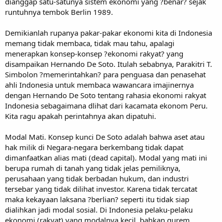
dianggap satu-satunya sistem ekonomi yang ?benar? sejak
runtuhnya tembok Berlin 1989.
Demikianlah rupanya pakar-pakar ekonomi kita di Indonesia
memang tidak membaca, tidak mau tahu, apalagi
menerapkan konsep-konsep ?ekonomi rakyat? yang
disampaikan Hernando De Soto. Itulah sebabnya, Parakitri T.
Simbolon ?memerintahkan? para penguasa dan penasehat
ahli Indonesia untuk membaca wawancara imajinernya
dengan Hernando De Soto tentang rahasia ekonomi rakyat
Indonesia sebagaimana dlihat dari kacamata ekonom Peru.
Kita ragu apakah perintahnya akan dipatuhi.
Modal Mati. Konsep kunci De Soto adalah bahwa aset atau
hak milik di Negara-negara berkembang tidak dapat
dimanfaatkan alias mati (dead capital). Modal yang mati ini
berupa rumah di tanah yang tidak jelas pemiliknya,
perusahaan yang tidak berbadan hukum, dan industri
tersebar yang tidak dilihat investor. Karena tidak tercatat
maka kekayaan laksana ?berlian? seperti itu tidak siap
dialihkan jadi modal sosial. Di Indonesia pelaku-pelaku
ekonomi (rakyat) yang modalnya kecil, bahkan gurem,