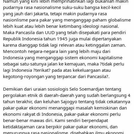
Namun yang kini lebih memprihatinkan lagi bukanlah makin
pudarnya rasa nasionalisme suku-suku bangsa kecil-kecil
yang jauh dari Jakarta, tetapi makin pudarnya rasa
nasionlisme para pakar yang menganggap paham globalisme
lebih kuat atau lebih benar ketimbang ideologi nasional.
Maka Pancasila dan UUD yang telah disepakati para pendiri
Republik Indonesia tahun 1945 juga mulai dipertanyakan
karena dianggap tidak lagi relevan atau ketinggalan zaman.
Mencontoh negara-negara lain yang lebih maju dari
Indonesia yang menganggap sistem ekonomi kapitalisme
sebagai satu-satunya jalan ke kemajuan, maka ?tidak perlu
lagi Indonesia ?terikat? pada atas kekeluargaan atau
kegotong-royongan yang terpancar dari Pancasila?.
Demikian dari uraian sosiologis Selo Soemardjan tentang
pergolakan etnik di daerah-daerah yang sudah berlangsung 4
tahun terakhir, dan keluhan Sajogyo tentang tidak cekatannya
pakar-pakar ekonomi menanggapi masalah kemiskinan dan
ekonomi rakyat di Indonesia, pakar-pakar ekonomi perlu
benar-benar mawas diri. Kami sendiri berpendapat
ketidaktajaman cara berpikir pakar-pakar ekonomi, dan
menurunnya rasa nasionalisme, disebabkan ilmu ekonomi