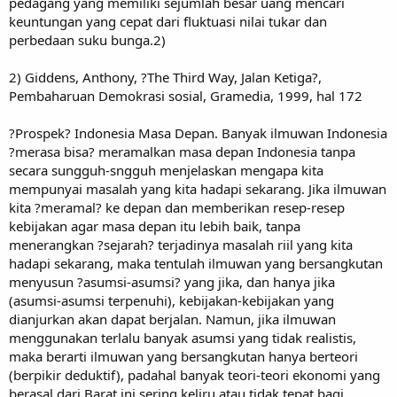
pedagang yang memiliki sejumlah besar uang mencari
keuntungan yang cepat dari fluktuasi nilai tukar dan
perbedaan suku bunga.2)
2) Giddens, Anthony, ?The Third Way, Jalan Ketiga?,
Pembaharuan Demokrasi sosial, Gramedia, 1999, hal 172
?Prospek? Indonesia Masa Depan. Banyak ilmuwan Indonesia
?merasa bisa? meramalkan masa depan Indonesia tanpa
secara sungguh-sngguh menjelaskan mengapa kita
mempunyai masalah yang kita hadapi sekarang. Jika ilmuwan
kita ?meramal? ke depan dan memberikan resep-resep
kebijakan agar masa depan itu lebih baik, tanpa
menerangkan ?sejarah? terjadinya masalah riil yang kita
hadapi sekarang, maka tentulah ilmuwan yang bersangkutan
menyusun ?asumsi-asumsi? yang jika, dan hanya jika
(asumsi-asumsi terpenuhi), kebijakan-kebijakan yang
dianjurkan akan dapat berjalan. Namun, jika ilmuwan
menggunakan terlalu banyak asumsi yang tidak realistis,
maka berarti ilmuwan yang bersangkutan hanya berteori
(berpikir deduktif), padahal banyak teori-teori ekonomi yang
berasal dari Barat ini sering keliru atau tidak tepat bagi