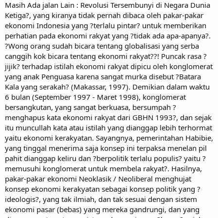
Masih Ada jalan Lain : Revolusi Tersembunyi di Negara Dunia
Ketiga?, yang kiranya tidak pernah dibaca oleh pakar-pakar
ekonomi Indonesia yang ?terlalu pintar? untuk memberikan
perhatian pada ekonomi rakyat yang ?tidak ada apa-apanya?.
?Wong orang sudah bicara tentang globalisasi yang serba
canggih kok bicara tentang ekonomi rakyat??! Puncak rasa ?
jijik? terhadap istilah ekonomi rakyat dipicu oleh konglomerat
yang anak Penguasa karena sangat murka disebut ?Batara
Kala yang serakah? (Makassar, 1997). Demikian dalam waktu
6 bulan (September 1997 - Maret 1998), konglomerat
bersangkutan, yang sangat berkuasa, bersumpah ?
menghapus kata ekonomi rakyat dari GBHN 1993?, dan sejak
itu muncullah kata atau istilah yang dianggap lebih terhormat
yaitu ekonomi kerakyatan. Sayangnya, pemerintahan Habibie,
yang tinggal menerima saja konsep ini terpaksa menelan pil
pahit dianggap keliru dan ?berpolitik terlalu populis? yaitu ?
memusuhi konglomerat untuk membela rakyat?. Hasilnya,
pakar-pakar ekonomi Neoklasik / Neoliberal menghujat
konsep ekonomi kerakyatan sebagai konsep politik yang ?
ideologis?, yang tak ilmiah, dan tak sesuai dengan sistem
ekonomi pasar (bebas) yang mereka gandrungi, dan yang