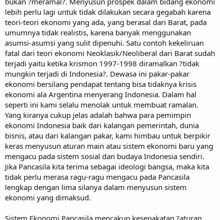
bukan ?meramal?. Menyusun prospek dalam bidang ekonomi
lebih perlu lagi untuk tidak dilakukan secara gegabah karena
teori-teori ekonomi yang ada, yang berasal dari Barat, pada
umumnya tidak realistis, karena banyak menggunakan
asumsi-asumsi yang sulit dipenuhi. Satu contoh kekeliruan
fatal dari teori ekonomi Neoklasik/Neoliberal dari Barat sudah
terjadi yaitu ketika krismon 1997-1998 diramalkan ?tidak
mungkin terjadi di Indonesia?. Dewasa ini pakar-pakar
ekonomi bersilang pendapat tentang bisa tidaknya krisis
ekonomi ala Argentina menyerang Indonesia. Dalam hal
seperti ini kami selalu menolak untuk membuat ramalan.
Yang kiranya cukup jelas adalah bahwa para pemimpin
ekonomi Indonesia baik dari kalangan pemerintah, dunia
bisnis, atau dari kalangan pakar, kami himbau untuk berpikir
keras menyusun aturan main atau sistem ekonomi baru yang
mengacu pada sistem sosial dan budaya Indonesia sendiri.
Jika Pancasila kita terima sebagai ideologi bangsa, maka kita
tidak perlu merasa ragu-ragu mengacu pada Pancasila
lengkap dengan lima silanya dalam menyusun sistem
ekonomi yang dimaksud.
Sistem Ekonomi Pancasila mencakup kesepakatan ?aturan