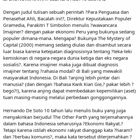
Dengan judul tulisan sebuah perintah ?Para Penguasa dan
Penasehat Ahli, Bacalah ini!?, Direktur Kepustakaan Populer
Gramedia, Parakitri T Simbolon menulis ?wawancara
Imajiner? dengan pakar ekonomi Peru yang bukunya sedang
populer dimana-mana. Mengapa? Bukunya The Mystery of
Capital (2000) memang sedang diulas dan disambut secara
luar biasa karena ketepatan diagnosisnya tentang ?teka-teki
kemiskinan di negara-negara dunia ketiga dan eks negara
sosialis?. Karena imajiner maka juga dibuat diagnosis
imajiner tentang ?rahasia modal? di Bali yang mewakili
masyarakat Indonesia. Di Bali ?anjing lebih pintar dari
manusia? (dan dengan ?bahasa Kwik Kian Gie,? pakar lebih ?
bego?!), karena anjing dapat membedakan kepemilikan (aset)
tuan masing-masing melalui perbedaan gonggongannya.
Hernando De Soto 10 tahun lalu menulis buku yang juga
menyakinkan berjudul The Other Parth yang terjemahannya
dalam bahasa Indonesia seharusnya ?Ekonomi Rakyat.?
Tetapi karena istilah ekonomi rakyat dianggap kata ?haram?
dan ?berbau komunis?, maka kata tersebut diterjemahkan ?