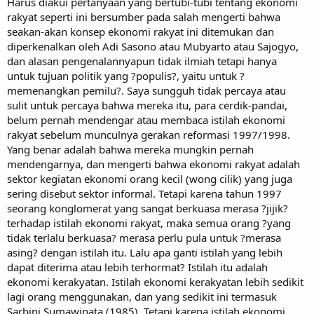
Harus diakui pertanyaan yang bertubi-tubi tentang ekonomi
rakyat seperti ini bersumber pada salah mengerti bahwa
seakan-akan konsep ekonomi rakyat ini ditemukan dan
diperkenalkan oleh Adi Sasono atau Mubyarto atau Sajogyo,
dan alasan pengenalannyapun tidak ilmiah tetapi hanya
untuk tujuan politik yang ?populis?, yaitu untuk ?
memenangkan pemilu?. Saya sungguh tidak percaya atau
sulit untuk percaya bahwa mereka itu, para cerdik-pandai,
belum pernah mendengar atau membaca istilah ekonomi
rakyat sebelum munculnya gerakan reformasi 1997/1998.
Yang benar adalah bahwa mereka mungkin pernah
mendengarnya, dan mengerti bahwa ekonomi rakyat adalah
sektor kegiatan ekonomi orang kecil (wong cilik) yang juga
sering disebut sektor informal. Tetapi karena tahun 1997
seorang konglomerat yang sangat berkuasa merasa ?jijik?
terhadap istilah ekonomi rakyat, maka semua orang ?yang
tidak terlalu berkuasa? merasa perlu pula untuk ?merasa
asing? dengan istilah itu. Lalu apa ganti istilah yang lebih
dapat diterima atau lebih terhormat? Istilah itu adalah
ekonomi kerakyatan. Istilah ekonomi kerakyatan lebih sedikit
lagi orang menggunakan, dan yang sedikit ini termasuk
Sarbini Sumawinata (1985). Tetapi karena istilah ekonomi