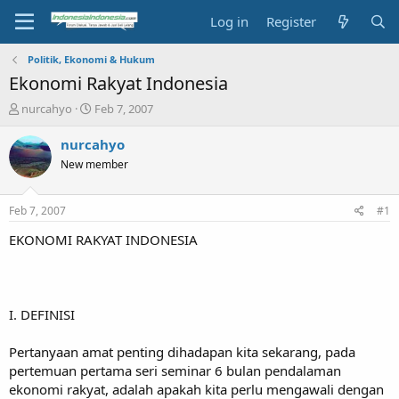
Log in
Register
Politik, Ekonomi & Hukum
Ekonomi Rakyat Indonesia
T
S
nurcahyo
Feb 7, 2007
h
t
r
a
nurcahyo
e
r
New member
a
t
d
d
s
a
Feb 7, 2007
#1
t
t
a
e
EKONOMI RAKYAT INDONESIA
r
t
e
r
I. DEFINISI
Pertanyaan amat penting dihadapan kita sekarang, pada
pertemuan pertama seri seminar 6 bulan pendalaman
ekonomi rakyat, adalah apakah kita perlu mengawali dengan