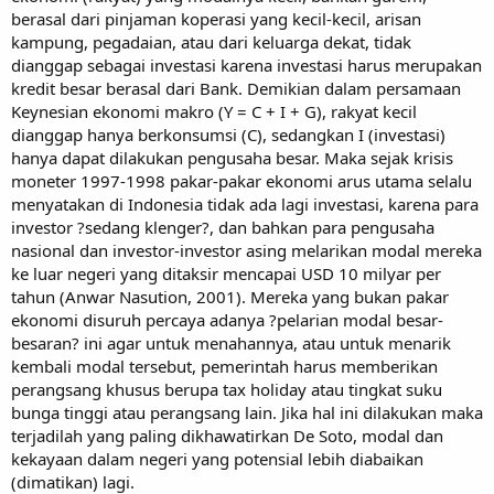
berasal dari pinjaman koperasi yang kecil-kecil, arisan
kampung, pegadaian, atau dari keluarga dekat, tidak
dianggap sebagai investasi karena investasi harus merupakan
kredit besar berasal dari Bank. Demikian dalam persamaan
Keynesian ekonomi makro (Y = C + I + G), rakyat kecil
dianggap hanya berkonsumsi (C), sedangkan I (investasi)
hanya dapat dilakukan pengusaha besar. Maka sejak krisis
moneter 1997-1998 pakar-pakar ekonomi arus utama selalu
menyatakan di Indonesia tidak ada lagi investasi, karena para
investor ?sedang klenger?, dan bahkan para pengusaha
nasional dan investor-investor asing melarikan modal mereka
ke luar negeri yang ditaksir mencapai USD 10 milyar per
tahun (Anwar Nasution, 2001). Mereka yang bukan pakar
ekonomi disuruh percaya adanya ?pelarian modal besar-
besaran? ini agar untuk menahannya, atau untuk menarik
kembali modal tersebut, pemerintah harus memberikan
perangsang khusus berupa tax holiday atau tingkat suku
bunga tinggi atau perangsang lain. Jika hal ini dilakukan maka
terjadilah yang paling dikhawatirkan De Soto, modal dan
kekayaan dalam negeri yang potensial lebih diabaikan
(dimatikan) lagi.