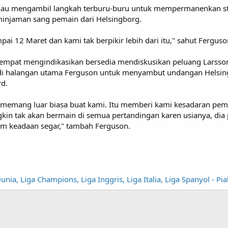
mau mengambil langkah terburu-buru untuk mempermanenkan stri
injaman sang pemain dari Helsingborg.
pai 12 Maret dan kami tak berpikir lebih dari itu," sahut Fergus
sempat mengindikasikan bersedia mendiskusikan peluang Larss
adi halangan utama Ferguson untuk menyambut undangan Helsing
rd.
memang luar biasa buat kami. Itu memberi kami kesadaran pemai
gkin tak akan bermain di semua pertandingan karen usianya, dia
m keadaan segar," tambah Ferguson.
nia, Liga Champions, Liga Inggris, Liga Italia, Liga Spanyol - Pi