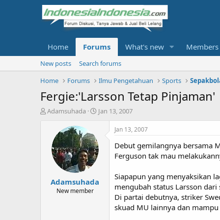
Home
Forums
What's new
Members
New posts
Search forums
Home
Forums
Ilmu Pengetahuan
Sports
Sepakbol
Fergie:'Larsson Tetap Pinjaman'
T
S
Adamsuhada
Jan 13, 2007
h
t
r
a
Jan 13, 2007
e
r
Debut gemilangnya bersama Man
a
t
d
d
Ferguson tak mau melakukann
s
a
t
t
Siapapun yang menyaksikan lag
Adamsuhada
a
e
mengubah status Larsson dari 
r
New member
Di partai debutnya, striker Sw
t
skuad MU lainnya dan mampu 
e
r