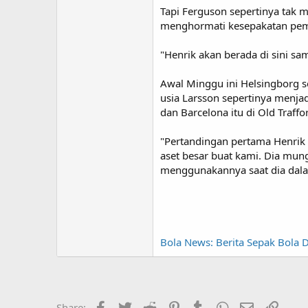
Tapi Ferguson sepertinya tak 
menghormati kesepakatan pem
"Henrik akan berada di sini sam
Awal Minggu ini Helsingborg 
usia Larsson sepertinya menj
dan Barcelona itu di Old Traffo
"Pertandingan pertama Henrik 
aset besar buat kami. Dia mun
menggunakannya saat dia dala
Bola News: Berita Sepak Bola Du
Facebook
Twitter
Reddit
Pinterest
Tumblr
WhatsApp
Email
Link
Share: