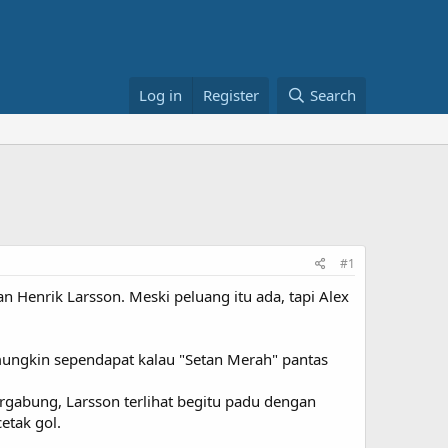
Log in
Register
Search
#1
Henrik Larsson. Meski peluang itu ada, tapi Alex
 mungkin sependapat kalau "Setan Merah" pantas
ergabung, Larsson terlihat begitu padu dengan
tak gol.