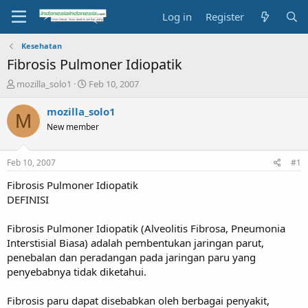
Log in
Register
Kesehatan
Fibrosis Pulmoner Idiopatik
T
S
mozilla_solo1
Feb 10, 2007
h
t
r
a
mozilla_solo1
M
e
r
New member
a
t
d
d
s
a
Feb 10, 2007
#1
t
t
a
e
Fibrosis Pulmoner Idiopatik
r
DEFINISI
t
e
Fibrosis Pulmoner Idiopatik (Alveolitis Fibrosa, Pneumonia
r
Interstisial Biasa) adalah pembentukan jaringan parut,
penebalan dan peradangan pada jaringan paru yang
penyebabnya tidak diketahui.
Fibrosis paru dapat disebabkan oleh berbagai penyakit,