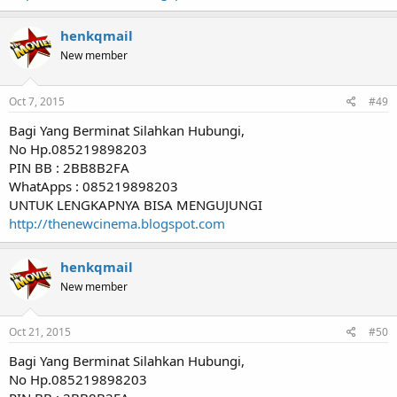
henkqmail
New member
Oct 7, 2015
#49
Bagi Yang Berminat Silahkan Hubungi,
No Hp.085219898203
PIN BB : 2BB8B2FA
WhatApps : 085219898203
UNTUK LENGKAPNYA BISA MENGUJUNGI
http://thenewcinema.blogspot.com
henkqmail
New member
Oct 21, 2015
#50
Bagi Yang Berminat Silahkan Hubungi,
No Hp.085219898203