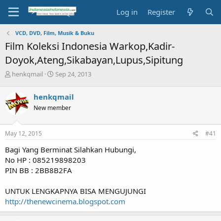
Log in
Register
VCD, DVD, Film, Musik & Buku
Film Koleksi Indonesia Warkop,Kadir-
Doyok,Ateng,Sikabayan,Lupus,Sipitung
T
S
henkqmail
Sep 24, 2013
h
t
r
a
henkqmail
e
r
New member
a
t
d
d
s
a
May 12, 2015
#41
t
t
a
e
Bagi Yang Berminat Silahkan Hubungi,
r
No HP : 085219898203
t
PIN BB : 2BB8B2FA
e
r
UNTUK LENGKAPNYA BISA MENGUJUNGI
http://thenewcinema.blogspot.com