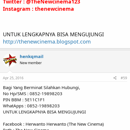
Twitter : @TheNewcinema123
Instagram : thenewcinema
UNTUK LENGKAPNYA BISA MENGUJUNGI
http://thenewcinema.blogspot.com
henkqmail
New member
Apr 25, 2016
#59
Bagi Yang Berminat Silahkan Hubungi,
No Hp/SMS : 0852-19898203
PIN BBM : 5E11C1F1
WhatApps : 0852-19898203
UNTUK LENGKAPNYA BISA MENGUJUNGI
Facebook : Herwanto Herwanto (The New Cinema)
Path : The New Cinema