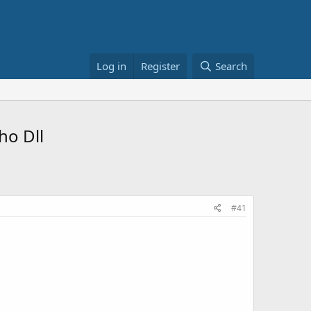
Log in
Register
Search
ho Dll
#41