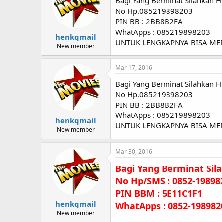
Bagi Yang Berminat Silahkan H
No Hp.085219898203
PIN BB : 2BB8B2FA
WhatApps : 085219898203
henkqmail
UNTUK LENGKAPNYA BISA M
New member
Mar 17, 2016
Bagi Yang Berminat Silahkan H
No Hp.085219898203
PIN BB : 2BB8B2FA
WhatApps : 085219898203
henkqmail
UNTUK LENGKAPNYA BISA M
New member
Mar 30, 2016
Bagi Yang Berminat Sil
No Hp/SMS : 0852-19898
PIN BBM : 5E11C1F1
henkqmail
WhatApps : 0852-198982
New member