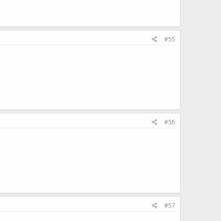
#55
#56
#57