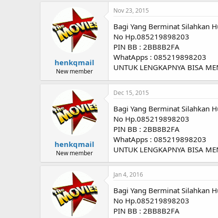
Nov 23, 2015
Bagi Yang Berminat Silahkan H
No Hp.085219898203
PIN BB : 2BB8B2FA
WhatApps : 085219898203
henkqmail
UNTUK LENGKAPNYA BISA M
New member
Dec 15, 2015
Bagi Yang Berminat Silahkan H
No Hp.085219898203
PIN BB : 2BB8B2FA
WhatApps : 085219898203
henkqmail
UNTUK LENGKAPNYA BISA M
New member
Jan 4, 2016
Bagi Yang Berminat Silahkan H
No Hp.085219898203
PIN BB : 2BB8B2FA