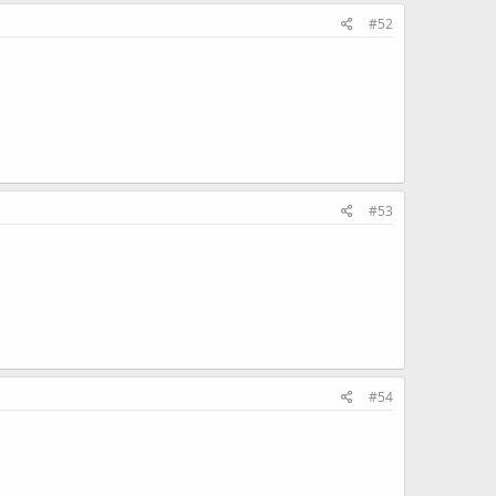
#52
#53
#54