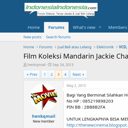
Home
Forums
What's new
Members
New posts
Search forums
Home
Forums
Jual Beli atau Lelang
Elektronik
VCD,
Film Koleksi Mandarin Jackie Ch
T
S
henkqmail
Sep 24, 2013
h
t
Prev
1
2
3
4
Next
r
a
e
r
a
t
May 2, 2015
d
d
Bagi Yang Berminat Silahkan H
s
a
t
t
No HP : 085219898203
a
e
PIN BB : 2BB8B2FA
r
henkqmail
t
UNTUK LENGKAPNYA BISA ME
e
New member
http://thenewcinema.blogspot
r