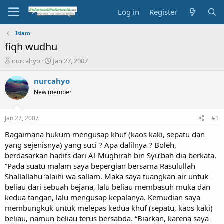
Log in
Register
Islam
fiqh wudhu
T
S
nurcahyo
Jan 27, 2007
h
t
r
a
nurcahyo
e
r
New member
a
t
d
d
s
a
Jan 27, 2007
#1
t
t
a
e
Bagaimana hukum mengusap khuf (kaos kaki, sepatu dan
r
yang sejenisnya) yang suci ? Apa dalilnya ? Boleh,
t
berdasarkan hadits dari Al-Mughirah bin Syu’bah dia berkata,
e
“Pada suatu malam saya bepergian bersama Rasulullah
r
Shallallahu ‘alaihi wa sallam. Maka saya tuangkan air untuk
beliau dari sebuah bejana, lalu beliau membasuh muka dan
kedua tangan, lalu mengusap kepalanya. Kemudian saya
membungkuk untuk melepas kedua khuf (sepatu, kaos kaki)
beliau, namun beliau terus bersabda. “Biarkan, karena saya