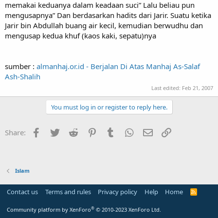
memakai keduanya dalam keadaan suci” Lalu beliau pun
mengusapnya” Dan berdasarkan hadits dari Jarir. Suatu ketika
Jarir bin Abdullah buang air kecil, kemudian berwudhu dan
mengusap kedua khuf (kaos kaki, sepatu)nya
sumber :
almanhaj.or.id - Berjalan Di Atas Manhaj As-Salaf
Ash-Shalih
Last edited:
Feb 21, 2007
You must log in or register to reply here.
Facebook
Twitter
Reddit
Pinterest
Tumblr
WhatsApp
Email
Link
Share:
Islam
Contact us
Terms and rules
Privacy policy
Help
Home
R
S
S
®
Community platform by XenForo
© 2010-2023 XenForo Ltd.