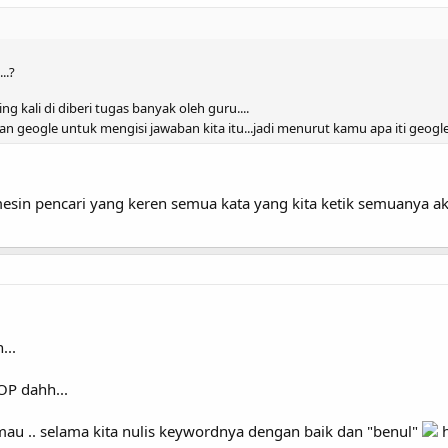
..?
ng kali di diberi tugas banyak oleh guru....
n geogle untuk mengisi jawaban kita itu...jadi menurut kamu apa iti geogl
esin pencari yang keren semua kata yang kita ketik semuanya ak
...
OP dahh...
 mau .. selama kita nulis keywordnya dengan baik dan "benul"
h