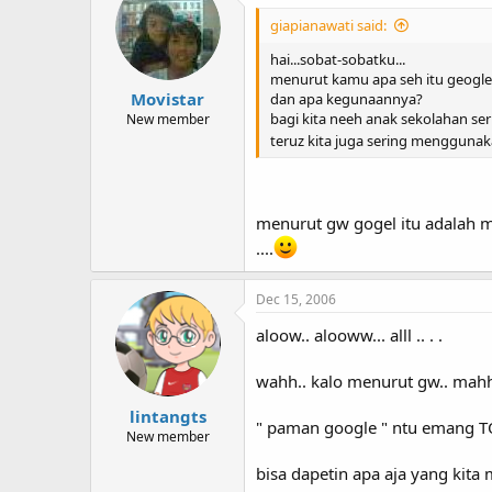
giapianawati said:
hai...sobat-sobatku...
menurut kamu apa seh itu geogle.
Movistar
dan apa kegunaannya?
bagi kita neeh anak sekolahan seri
New member
teruz kita juga sering menggunaka
menurut gw gogel itu adalah m
....
Dec 15, 2006
aloow.. alooww... alll .. . .
wahh.. kalo menurut gw.. mahh
lintangts
" paman google " ntu emang T
New member
bisa dapetin apa aja yang kita