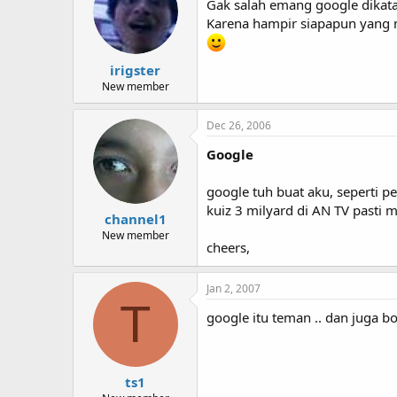
Gak salah emang google dikatak
Karena hampir siapapun yang m
irigster
New member
Dec 26, 2006
Google
google tuh buat aku, seperti pe
kuiz 3 milyard di AN TV pasti m
channel1
New member
cheers,
Jan 2, 2007
T
google itu teman .. dan juga b
ts1