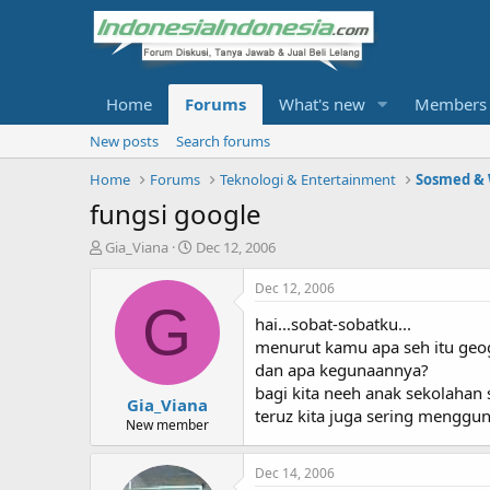
Home
Forums
What's new
Members
New posts
Search forums
Home
Forums
Teknologi & Entertainment
Sosmed &
fungsi google
T
S
Gia_Viana
Dec 12, 2006
h
t
r
a
Dec 12, 2006
e
r
G
hai...sobat-sobatku...
a
t
d
d
menurut kamu apa seh itu geog
s
a
dan apa kegunaannya?
t
t
bagi kita neeh anak sekolahan s
Gia_Viana
a
e
teruz kita juga sering menggun
r
New member
t
e
Dec 14, 2006
r