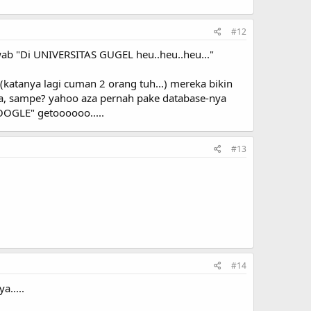
#12
wab "Di UNIVERSITAS GUGEL heu..heu..heu..."
(katanya lagi cuman 2 orang tuh...) mereka bikin
nya, sampe? yahoo aza pernah pake database-nya
OOGLE" getoooooo.....
#13
#14
a.....