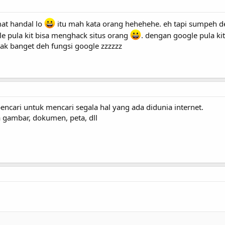
mat handal lo
itu mah kata orang hehehehe. eh tapi sumpeh de
gle pula kit bisa menghack situs orang
. dengan google pula ki
ak banget deh fungsi google zzzzzz
ncari untuk mencari segala hal yang ada didunia internet.
a gambar, dokumen, peta, dll