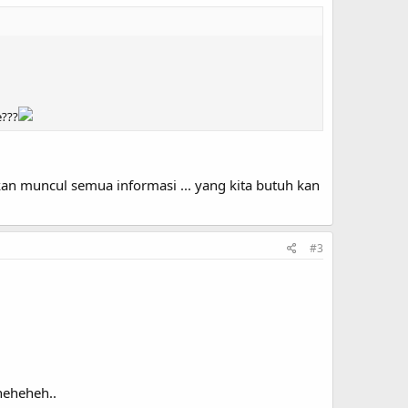
e???
an muncul semua informasi ... yang kita butuh kan
#3
eheheh..