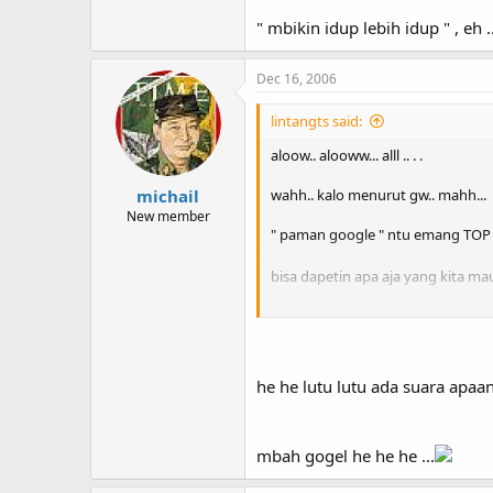
" mbikin idup lebih idup " , eh .
Dec 16, 2006
lintangts said:
aloow.. alooww... alll .. . .
michail
wahh.. kalo menurut gw.. mahh...
New member
" paman google " ntu emang TOP 
bisa dapetin apa aja yang kita ma
" mbikin idup lebih idup " , eh ... n
he he lutu lutu ada suara apaa
mbah gogel he he he ...