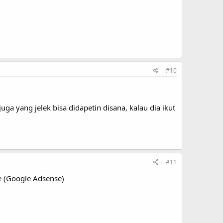
#10
uga yang jelek bisa didapetin disana, kalau dia ikut
#11
le (Google Adsense)