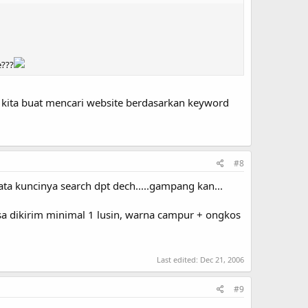
e???
 kita buat mencari website berdasarkan keyword
#8
ta kuncinya search dpt dech.....gampang kan...
bisa dikirim minimal 1 lusin, warna campur + ongkos
Last edited:
Dec 21, 2006
#9