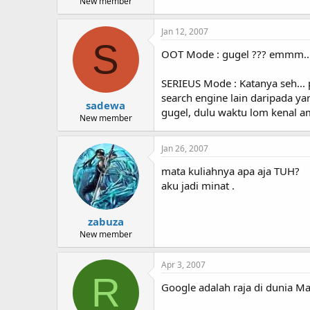
New member
Jan 12, 2007
S
OOT Mode : gugel ??? emmm.. a
SERIEUS Mode : Katanya seh... 
search engine lain daripada ya
sadewa
gugel, dulu waktu lom kenal a
New member
Jan 26, 2007
mata kuliahnya apa aja TUH?
aku jadi minat .
zabuza
New member
Apr 3, 2007
R
Google adalah raja di dunia Ma