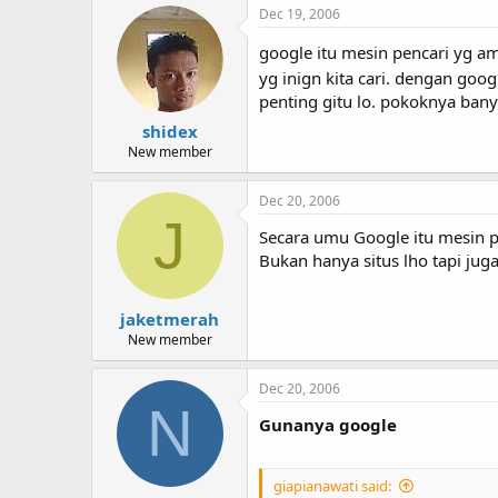
Dec 19, 2006
google itu mesin pencari yg a
yg inign kita cari. dengan goo
penting gitu lo. pokoknya bany
shidex
New member
Dec 20, 2006
J
Secara umu Google itu mesin pe
Bukan hanya situs lho tapi jug
jaketmerah
New member
Dec 20, 2006
N
Gunanya google
giapianawati said: