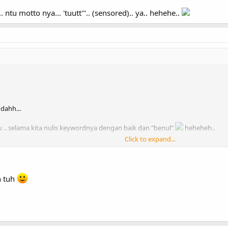
.. ntu motto nya... 'tuutt'".. (sensored).. ya.. hehehe..
dahh...
u .. selama kita nulis keywordnya dengan baik dan "benul"
heheheh..
Click to expand...
tu motto nya... 'tuutt'".. (sensored).. ya.. hehehe..
n tuh