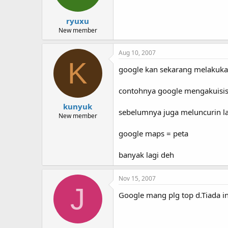
ryuxu
New member
Aug 10, 2007
K
google kan sekarang melakukan
contohnya google mengakuisisi
kunyuk
sebelumnya juga meluncurin l
New member
google maps = peta
banyak lagi deh
Nov 15, 2007
J
Google mang plg top d.Tiada i