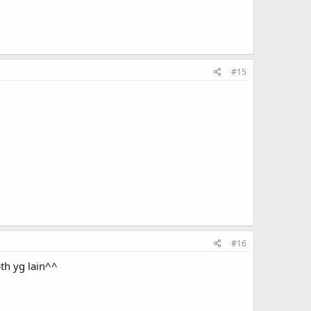
#15
#16
th yg lain^^