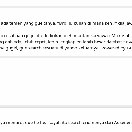
da temen yang gue tanya, "Bro, lu kuliah di mana seh ?" dia ja
perusahaan gugel itu di dirikan oleh mantan karyawan Microsoft 
ng dah ada, lebih cepet, lebih lengkap en lebih besar database-
ma gugel, gue search sesuatu di yahoo keluarnya "Powered by G
ya menurut gue he he.......yah itu search enginenya dan Adseneny