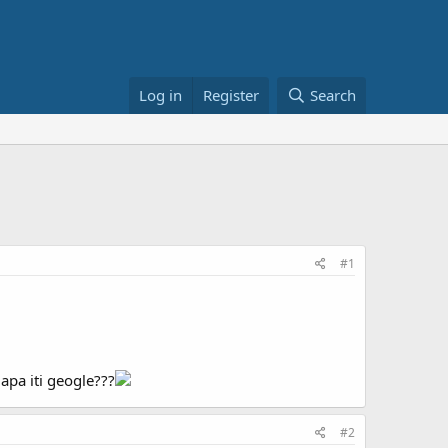
Log in
Register
Search
#1
apa iti geogle???
#2