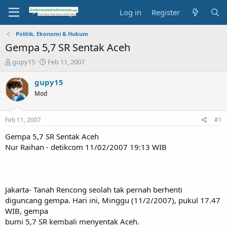
Log in
Register
Politik, Ekonomi & Hukum
Gempa 5,7 SR Sentak Aceh
T
S
gupy15
Feb 11, 2007
h
t
r
a
gupy15
e
r
Mod
a
t
d
d
s
a
Feb 11, 2007
#1
t
t
a
e
Gempa 5,7 SR Sentak Aceh
r
Nur Raihan - detikcom 11/02/2007 19:13 WIB
t
e
r
Jakarta- Tanah Rencong seolah tak pernah berhenti
diguncang gempa. Hari ini, Minggu (11/2/2007), pukul 17.47
WIB, gempa
bumi 5,7 SR kembali menyentak Aceh.