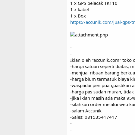
1 x GPS pelacak TK110
1 x kabel
1 x Box
https://accunik.com/jual-gps-
-
-
Iklan oleh "accunik.com" toko 
-harga satuan seperti diatas, 
-menjual ribuan barang berkual
-harga blum termasuk biaya kir
-waspadai penipuan,pastikan a
-harga pas sudah murah, tida
-jika iklan masih ada maka 95
-silahkan order melalui web ka
-salam Accunik
-Sales: 081535417417
-
-