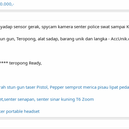
0.000,-
enyadap sensor gerak, spycam kamera senter police swat sampai K
tun gun, Teropong, alat sadap, barang unik dan langka - AccUnik
**** teropong Ready,
rah stun gun taser Pistol, Pepper semprot merica pisau lipat ped
net,senter senapan, senter sinar kuning T6 Zoom
er portable headset