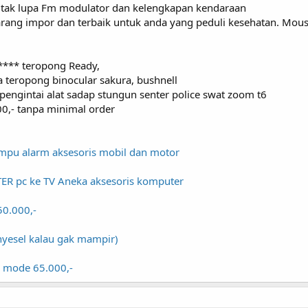
r. tak lupa Fm modulator dan kelengkapan kendaraan
barang impor dan terbaik untuk anda yang peduli kesehatan. Mou
**** teropong Ready,
 teropong binocular sakura, bushnell
pengintai alat sadap stungun senter police swat zoom t6
00,- tanpa minimal order
lampu alarm aksesoris mobil dan motor
ER pc ke TV Aneka aksesoris komputer
50.000,-
nyesel kalau gak mampir)
 5 mode 65.000,-