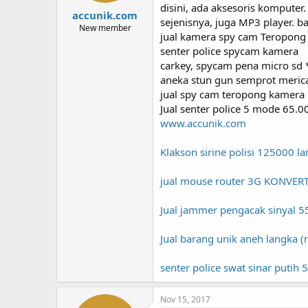
disini, ada aksesoris kompute
accunik.com
sejenisnya, juga MP3 player. 
New member
jual kamera spy cam Teropong
senter police spycam kamera
carkey, spycam pena micro sd 
aneka stun gun semprot merica
jual spy cam teropong kamera 
Jual senter police 5 mode 65.0
www.accunik.com
Klakson sirine polisi 125000 
jual mouse router 3G KONVERT
Jual jammer pengacak sinyal 5
Jual barang unik aneh langka (
senter police swat sinar putih
Nov 15, 2017