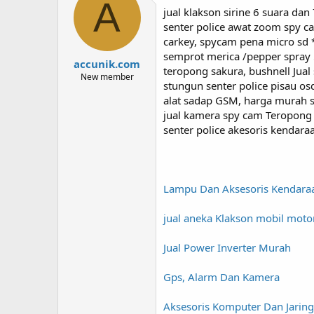
A
jual klakson sirine 6 suara da
senter police awat zoom spy 
carkey, spycam pena micro sd 
semprot merica /pepper spray
accunik.com
teropong sakura, bushnell Jual
New member
stungun senter police pisau osd
alat sadap GSM, harga murah s
jual kamera spy cam Teropong
senter police akesoris kendara
Lampu Dan Aksesoris Kendara
jual aneka Klakson mobil moto
Jual Power Inverter Murah
Gps, Alarm Dan Kamera
Aksesoris Komputer Dan Jarin