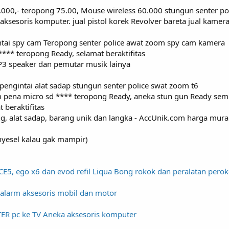
.000,- teropong 75.00, Mouse wireless 60.000 stungun senter po
 aksesoris komputer. jual pistol korek Revolver bareta jual kame
ntai spy cam Teropong senter police awat zoom spy cam kamera
*** teropong Ready, selamat beraktifitas
3 speaker dan pemutar musik lainya
pengintai alat sadap stungun senter police swat zoom t6
pena micro sd **** teropong Ready, aneka stun gun Ready sempr
 beraktifitas
g, alat sadap, barang unik dan langka - AccUnik.com harga murah,
nyesel kalau gak mampir)
CE5, ego x6 dan evod refil Liqua Bong rokok dan peralatan pero
u alarm aksesoris mobil dan motor
ER pc ke TV Aneka aksesoris komputer