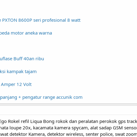
e PXTON 8600P seri profesional 8 watt
epeda motor aneka warna
flase Buff 40an ribu
eksi kampak tajam
2 Amper 12 Volt
 panjang + pengatur range accunik com
 Ego Rokel refil Liqua Bong rokok dan peralatan perokok gps tra
amata loupe 20x, kacamata kamera spycam, alat sadap GSM sens
swat detektor Kamera, detektor wireless, senter police, swat zo