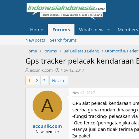
Home
Forums
What's new
Members
New posts
Search forums
Home
Forums
Jual Beli atau Lelang
Otomotif & Perle
Gps tracker pelacak kendaraan 
T
S
accunik.com
Nov 12, 2017
h
t
1
2
3
Next
r
a
e
r
a
t
Nov 12, 2017
d
d
A
GPS alat pelacak kendaraan u
s
a
t
t
seerba guna mudah dipasang dan
a
e
-fungsi tracking/ pelacakan v
r
-Geo fence (peringatan jika ala
accunik.com
t
-Hanya jual dan tidak terima p
e
New member
Isi paket:
r