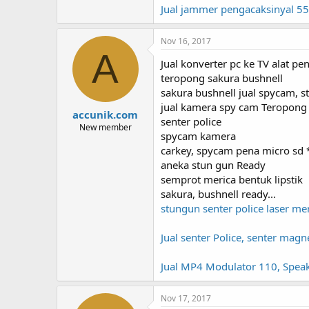
Jual jammer pengacaksinyal 55
Nov 16, 2017
A
Jual konverter pc ke TV alat p
teropong sakura bushnell
sakura bushnell jual spycam, s
jual kamera spy cam Teropong
accunik.com
senter police
New member
spycam kamera
carkey, spycam pena micro sd 
aneka stun gun Ready
semprot merica bentuk lipstik
sakura, bushnell ready...
stungun senter police laser me
Jual senter Police, senter mag
Jual MP4 Modulator 110, Speak
Nov 17, 2017