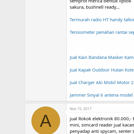
semprot merica bentuk lipstik
sakura, bushnell ready...
Termurah radio HT handy talki
Tensiometer penahan rantai s
Jual Kain Bandana Masker Kamu
Jual Kapak Outdoor Hutan Kol
Jual Charger Aki Mobil Motor 
Jammer Sinyal 6 antena model
Nov 15, 2017
A
jual Rokok elektronik 80.000,-
mini, simcard reader jual kac
penyadap anti spycam, senter 