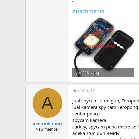
-
Attachments
gps-110-2.jpg
48.4 KB · Views: 176
Nov 14, 2017
A
jual spycam, stun gun, Teropong
jual kamera spy cam Teropong
senter police
spycam kamera
accunik.com
carkey, spycam pena micro sd 
New member
aneka stun gun Ready