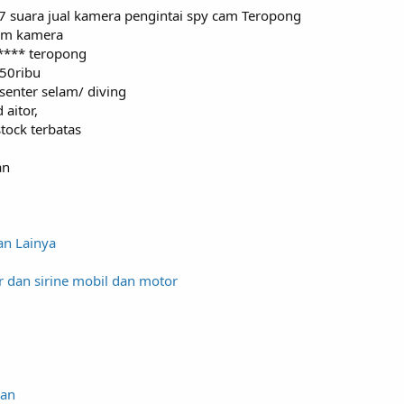
n 7 suara jual kamera pengintai spy cam Teropong
cam kamera
**** teropong
 50ribu
 senter selam/ diving
 aitor,
tock terbatas
an
an Lainya
r dan sirine mobil dan motor
gan