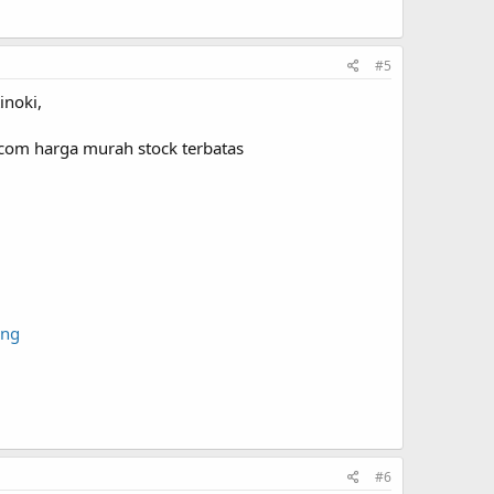
#5
inoki,
.com harga murah stock terbatas
ang
#6