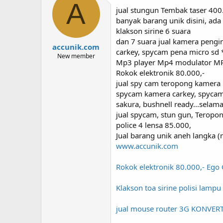
A
jual stungun Tembak taser 400
banyak barang unik disini, ada
klakson sirine 6 suara
dan 7 suara jual kamera pengi
accunik.com
carkey, spycam pena micro sd *
New member
Mp3 player Mp4 modulator MP
Rokok elektronik 80.000,-
jual spy cam teropong kamera 
spycam kamera carkey, spycam 
sakura, bushnell ready...selamat
jual spycam, stun gun, Teropon
police 4 lensa 85.000,
Jual barang unik aneh langka (
www.accunik.com
Rokok elektronik 80.000,- Ego 
Klakson toa sirine polisi lamp
jual mouse router 3G KONVERT