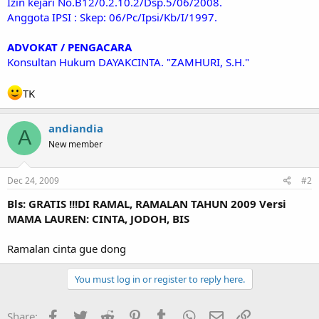
Izin kejari No.B12/0.2.10.2/Dsp.5/06/2008.
Anggota IPSI : Skep: 06/Pc/Ipsi/Kb/I/1997.
ADVOKAT / PENGACARA
Konsultan Hukum DAYAKCINTA. "ZAMHURI, S.H."
TK
andiandia
A
New member
Dec 24, 2009
#2
Bls: GRATIS !!!DI RAMAL, RAMALAN TAHUN 2009 Versi
MAMA LAUREN: CINTA, JODOH, BIS
Ramalan cinta gue dong
You must log in or register to reply here.
Facebook
Twitter
Reddit
Pinterest
Tumblr
WhatsApp
Email
Link
Share: