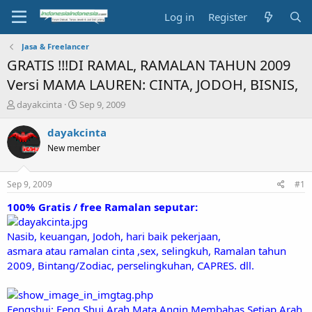
Log in
Register
Jasa & Freelancer
GRATIS !!!DI RAMAL, RAMALAN TAHUN 2009
Versi MAMA LAUREN: CINTA, JODOH, BISNIS,
T
S
dayakcinta
Sep 9, 2009
h
t
r
a
dayakcinta
e
r
New member
a
t
d
d
s
a
Sep 9, 2009
#1
t
t
a
e
100% Gratis / free Ramalan seputar:
r
t
Nasib, keuangan, Jodoh, hari baik pekerjaan,
e
asmara atau ramalan cinta ,sex, selingkuh, Ramalan tahun
r
2009, Bintang/Zodiac, perselingkuhan, CAPRES. dll.
Fengshui: Feng Shui Arah Mata Angin Membahas Setiap Arah