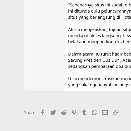
"Sebenarnya situs ini sudah d
ini ditunda dulu peluncurannya
situs yang berlangsung di Hote
Alissa menjelaskan, tujuan sit
mendapat akses langsung. Lewa
belakang maupun konteks berb
Dalam acara itu turut hadir b
Sarung Presiden Gus Dur'. Acar
sedangkan pembacaan doa dipi
Usai mendemonstrasikan mengkl
yang suka ngebanyol ini langs
Facebook
Twitter
Reddit
Pinterest
Tumblr
WhatsApp
Email
Link
Share: