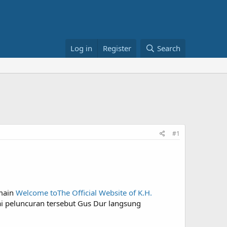
Log in
Register
Search
#1
omain
Welcome toThe Official Website of K.H.
i peluncuran tersebut Gus Dur langsung