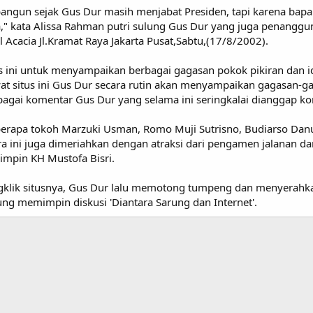
ibangun sejak Gus Dur masih menjabat Presiden, tapi karena bapa
," kata Alissa Rahman putri sulung Gus Dur yang juga penanggun
l Acacia Jl.Kramat Raya Jakarta Pusat,Sabtu,(17/8/2002).
us ini untuk menyampaikan berbagai gagasan pokok pikiran dan i
t situs ini Gus Dur secara rutin akan menyampaikan gagasan-g
agai komentar Gus Dur yang selama ini seringkalai dianggap ko
eberapa tokoh Marzuki Usman, Romo Muji Sutrisno, Budiarso Dan
a ini juga dimeriahkan dengan atraksi dari pengamen jalanan dan
mpin KH Mustofa Bisri.
ik situsnya, Gus Dur lalu memotong tumpeng dan menyerahkanny
ung memimpin diskusi 'Diantara Sarung dan Internet'.