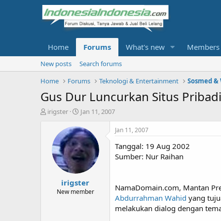
Home
Forums
What's new
Members
New posts
Search forums
Home
Forums
Teknologi & Entertainment
Sosmed &
Gus Dur Luncurkan Situs Pribad
T
S
irigster
Jan 11, 2007
h
t
r
a
Jan 11, 2007
e
r
Tanggal: 19 Aug 2002
a
t
d
d
Sumber: Nur Raihan
s
a
t
t
irigster
a
e
NamaDomain.com, Mantan Presi
r
New member
Abdurrahman Wahid
yang tuju
t
melakukan dialog dengan tema 
e
r