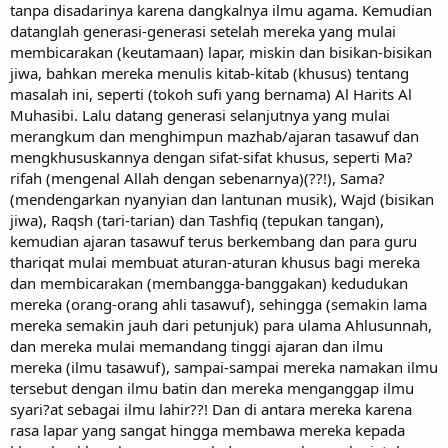
tanpa disadarinya karena dangkalnya ilmu agama. Kemudian
datanglah generasi-generasi setelah mereka yang mulai
membicarakan (keutamaan) lapar, miskin dan bisikan-bisikan
jiwa, bahkan mereka menulis kitab-kitab (khusus) tentang
masalah ini, seperti (tokoh sufi yang bernama) Al Harits Al
Muhasibi. Lalu datang generasi selanjutnya yang mulai
merangkum dan menghimpun mazhab/ajaran tasawuf dan
mengkhususkannya dengan sifat-sifat khusus, seperti Ma?
rifah (mengenal Allah dengan sebenarnya)(??!), Sama?
(mendengarkan nyanyian dan lantunan musik), Wajd (bisikan
jiwa), Raqsh (tari-tarian) dan Tashfiq (tepukan tangan),
kemudian ajaran tasawuf terus berkembang dan para guru
thariqat mulai membuat aturan-aturan khusus bagi mereka
dan membicarakan (membangga-banggakan) kedudukan
mereka (orang-orang ahli tasawuf), sehingga (semakin lama
mereka semakin jauh dari petunjuk) para ulama Ahlusunnah,
dan mereka mulai memandang tinggi ajaran dan ilmu
mereka (ilmu tasawuf), sampai-sampai mereka namakan ilmu
tersebut dengan ilmu batin dan mereka menganggap ilmu
syari?at sebagai ilmu lahir??! Dan di antara mereka karena
rasa lapar yang sangat hingga membawa mereka kepada