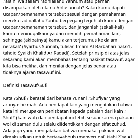
?alaihi wa sallam radhiallahu ?anhum atau pernah
disampaikan oleh ulama Ahlusunnah? Kalau kamu dapati
ucapan/pemahaman tersebut sesuai dengan pemahaman
mereka radhiallahu ?anhu berpegang teguhlah kamu dengan
ucapan/pemahaman tersebut, dan janganlah (sekali-kali)
kamu meninggalkannya dan memilih pemahaman lain,
sehingga (akibatnya) kamu akan terjerumus ke dalam
neraka!? (Syarhus Sunnah, tulisan Imam Al Barbahari hal.61,
tahqiq Syaikh Khalid Ar Radadi). Setelah prinsip di atas jelas,
sekarang kami akan membahas tentang hakikat tasawuf, agar
kita bisa melihat dan menilai dengan jelas benar atau
tidaknya ajaran tasawuf ini.
Definisi Tasawuf/Sufi
Kata ?Shufi? berasal dari bahasa Yunani ?Shufiya? yang
artinya: hikmah. Ada pendapat lain yang mengatakan bahwa
kata ini merupakan penisbatan kepada pakaian dari kain ?
Shuf? (kain wol) dan pendapat ini lebih sesuai karena pakaian
wol di zaman dulu selalu diidentikkan dengan sifat zuhud,
Ada juga yang mengatakan bahwa memakai pakaian wol
dimaksudkan untuk bertasyabbuh (menyerupai) Nabi ?Isa Al