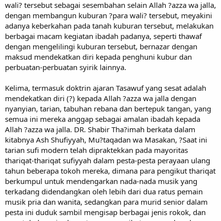
wali? tersebut sebagai sesembahan selain Allah ?azza wa jalla,
dengan membangun kuburan ?para wali? tersebut, meyakini
adanya keberkahan pada tanah kuburan tersebut, melakukan
berbagai macam kegiatan ibadah padanya, seperti thawaf
dengan mengelilingi kuburan tersebut, bernazar dengan
maksud mendekatkan diri kepada penghuni kubur dan
perbuatan-perbuatan syirik lainnya.
Kelima, termasuk doktrin ajaran Tasawuf yang sesat adalah
mendekatkan diri (?) kepada Allah ?azza wa jalla dengan
nyanyian, tarian, tabuhan rebana dan bertepuk tangan, yang
semua ini mereka anggap sebagai amalan ibadah kepada
Allah ?azza wa jalla. DR. Shabir Tha?imah berkata dalam
kitabnya Ash Shufiyyah, Mu?taqadan wa Masakan, ?Saat ini
tarian sufi modern telah dipraktekkan pada mayoritas
thariqat-thariqat sufiyyah dalam pesta-pesta perayaan ulang
tahun beberapa tokoh mereka, dimana para pengikut thariqat
berkumpul untuk mendengarkan nada-nada musik yang
terkadang didendangkan oleh lebih dari dua ratus pemain
musik pria dan wanita, sedangkan para murid senior dalam
pesta ini duduk sambil mengisap berbagai jenis rokok, dan