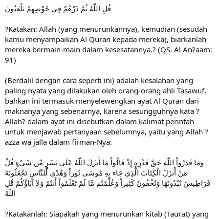
قُلِ اللّهُ ثُمَّ ذَرْهُمْ فِي خَوْضِهِمْ يَلْعَبُونَ
?Katakan: Allah (yang menurunkannya), kemudian (sesudah
kamu menyampaikan Al Quran kepada mereka), biarkanlah
mereka bermain-main dalam kesesatannya.? (QS. Al An?aam:
91)
(Berdalil dengan cara seperti ini) adalah kesalahan yang
paling nyata yang dilakukan oleh orang-orang ahli Tasawuf,
bahkan ini termasuk menyelewengkan ayat Al Quran dari
maknanya yang sebenarnya, karena sesungguhnya kata ?
Allah? dalam ayat ini disebutkan dalam kalimat perintah
untuk menjawab pertanyaan sebelumnya, yaitu yang Allah ?
azza wa jalla dalam firman-Nya:
وَمَا قَدَرُواْ اللّهَ حَقَّ قَدْرِهِ إِذْ قَالُواْ مَا أَنزَلَ اللّهُ عَلَى بَشَرٍ مِّن شَيْءٍ قُلْ
مَنْ أَنزَلَ الْكِتَابَ الَّذِي جَاء بِهِ مُوسَى نُوراً وَهُدًى لِّلنَّاسِ تَجْعَلُونَهُ
قَرَاطِيسَ تُبْدُونَهَا وَتُخْفُونَ كَثِيراً وَعُلِّمْتُم مَّا لَمْ تَعْلَمُواْ أَنتُمْ وَلاَ آبَاؤُكُمْ قُلِ
اللّهُ
?Katakanlah: Siapakah yang menurunkan kitab (Taurat) yang