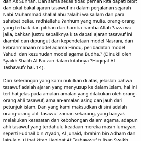
dan As Sunnah. Dan sama sekali tidak pernah kita dapati bibit
dan cikal bakal ajaran tasawuf ini dalam perjalanan sejarah
Nabi Muhammad shallallahu ?alaihi wa sallam dan para
sahabat beliau radhiallahu ?anhum yang mulia, orang-orang
yang terbaik dan pilihan dari hamba-hamba Allah ?azza wa
jalla, bahkan justru sebaliknya kita dapati ajaran tasawuf ini
diambil dan dipungut dari kependetaan model Nasrani, dari
kebrahmanaan model agama Hindu, peribadatan model
Yahudi dan kezuhudan model agama Budha.? (Dinukil oleh
Syaikh Shalih Al Fauzan dalam kitabnya ?Haqiqat At
Tashawuf? hal. 14).
Dari keterangan yang kami nukilkan di atas, jelaslah bahwa
tasawuf adalah ajaran yang menyusup ke dalam Islam, hal ini
terlihat jelas pada amalan-amalan yang dilakukan oleh orang-
orang ahli tasawuf, amalan-amalan asing dan jauh dari
petunjuk islam. Dan yang kami maksudkan di sini adalah
orang-orang ahli tasawuf zaman sekarang, yang banyak
melakukan kesesatan dan kebohongan dalam agama, adapun
ahli tasawuf yang terdahulu keadaan mereka masih lumayan,
seperti Fudhail bin ?Iyadh, Al Junaid, Ibrahim bin Adham dan
lain-lain. (Lihat kitab Haqiqat At Tashawwuf tulisan Syaikh