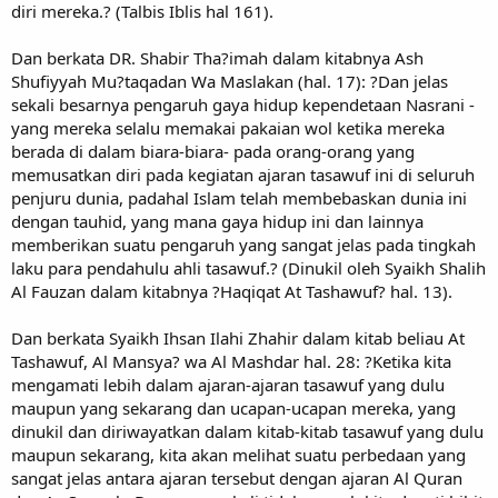
diri mereka.? (Talbis Iblis hal 161).
Dan berkata DR. Shabir Tha?imah dalam kitabnya Ash
Shufiyyah Mu?taqadan Wa Maslakan (hal. 17): ?Dan jelas
sekali besarnya pengaruh gaya hidup kependetaan Nasrani -
yang mereka selalu memakai pakaian wol ketika mereka
berada di dalam biara-biara- pada orang-orang yang
memusatkan diri pada kegiatan ajaran tasawuf ini di seluruh
penjuru dunia, padahal Islam telah membebaskan dunia ini
dengan tauhid, yang mana gaya hidup ini dan lainnya
memberikan suatu pengaruh yang sangat jelas pada tingkah
laku para pendahulu ahli tasawuf.? (Dinukil oleh Syaikh Shalih
Al Fauzan dalam kitabnya ?Haqiqat At Tashawuf? hal. 13).
Dan berkata Syaikh Ihsan Ilahi Zhahir dalam kitab beliau At
Tashawuf, Al Mansya? wa Al Mashdar hal. 28: ?Ketika kita
mengamati lebih dalam ajaran-ajaran tasawuf yang dulu
maupun yang sekarang dan ucapan-ucapan mereka, yang
dinukil dan diriwayatkan dalam kitab-kitab tasawuf yang dulu
maupun sekarang, kita akan melihat suatu perbedaan yang
sangat jelas antara ajaran tersebut dengan ajaran Al Quran