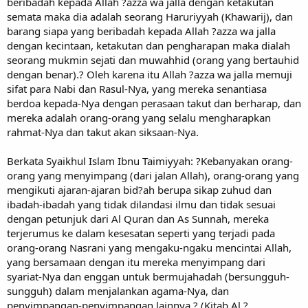
beribadah kepada Allah ?azza wa jalla dengan ketakutan
semata maka dia adalah seorang Haruriyyah (Khawarij), dan
barang siapa yang beribadah kepada Allah ?azza wa jalla
dengan kecintaan, ketakutan dan pengharapan maka dialah
seorang mukmin sejati dan muwahhid (orang yang bertauhid
dengan benar).? Oleh karena itu Allah ?azza wa jalla memuji
sifat para Nabi dan Rasul-Nya, yang mereka senantiasa
berdoa kepada-Nya dengan perasaan takut dan berharap, dan
mereka adalah orang-orang yang selalu mengharapkan
rahmat-Nya dan takut akan siksaan-Nya.
Berkata Syaikhul Islam Ibnu Taimiyyah: ?Kebanyakan orang-
orang yang menyimpang (dari jalan Allah), orang-orang yang
mengikuti ajaran-ajaran bid?ah berupa sikap zuhud dan
ibadah-ibadah yang tidak dilandasi ilmu dan tidak sesuai
dengan petunjuk dari Al Quran dan As Sunnah, mereka
terjerumus ke dalam kesesatan seperti yang terjadi pada
orang-orang Nasrani yang mengaku-ngaku mencintai Allah,
yang bersamaan dengan itu mereka menyimpang dari
syariat-Nya dan enggan untuk bermujahadah (bersungguh-
sungguh) dalam menjalankan agama-Nya, dan
penyimpangan-penyimpangan lainnya.? (Kitab Al ?