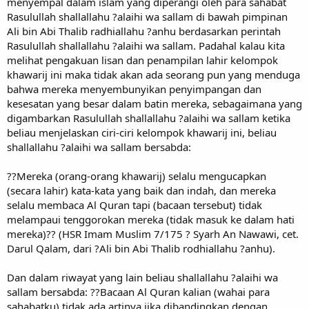
menyempal dalam islam yang diperangi oleh para sahabat
Rasulullah shallallahu ?alaihi wa sallam di bawah pimpinan
Ali bin Abi Thalib radhiallahu ?anhu berdasarkan perintah
Rasulullah shallallahu ?alaihi wa sallam. Padahal kalau kita
melihat pengakuan lisan dan penampilan lahir kelompok
khawarij ini maka tidak akan ada seorang pun yang menduga
bahwa mereka menyembunyikan penyimpangan dan
kesesatan yang besar dalam batin mereka, sebagaimana yang
digambarkan Rasulullah shallallahu ?alaihi wa sallam ketika
beliau menjelaskan ciri-ciri kelompok khawarij ini, beliau
shallallahu ?alaihi wa sallam bersabda:
??Mereka (orang-orang khawarij) selalu mengucapkan
(secara lahir) kata-kata yang baik dan indah, dan mereka
selalu membaca Al Quran tapi (bacaan tersebut) tidak
melampaui tenggorokan mereka (tidak masuk ke dalam hati
mereka)?? (HSR Imam Muslim 7/175 ? Syarh An Nawawi, cet.
Darul Qalam, dari ?Ali bin Abi Thalib rodhiallahu ?anhu).
Dan dalam riwayat yang lain beliau shallallahu ?alaihi wa
sallam bersabda: ??Bacaan Al Quran kalian (wahai para
sahabatku) tidak ada artinya jika dibandingkan dengan