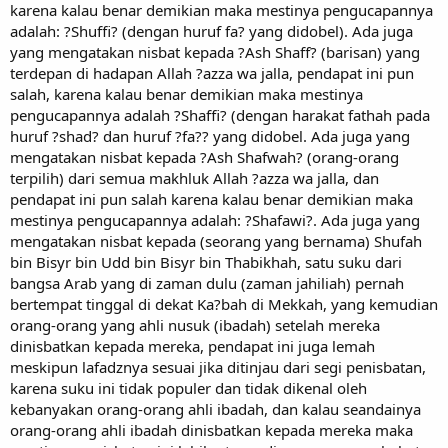
karena kalau benar demikian maka mestinya pengucapannya
adalah: ?Shuffi? (dengan huruf fa? yang didobel). Ada juga
yang mengatakan nisbat kepada ?Ash Shaff? (barisan) yang
terdepan di hadapan Allah ?azza wa jalla, pendapat ini pun
salah, karena kalau benar demikian maka mestinya
pengucapannya adalah ?Shaffi? (dengan harakat fathah pada
huruf ?shad? dan huruf ?fa?? yang didobel. Ada juga yang
mengatakan nisbat kepada ?Ash Shafwah? (orang-orang
terpilih) dari semua makhluk Allah ?azza wa jalla, dan
pendapat ini pun salah karena kalau benar demikian maka
mestinya pengucapannya adalah: ?Shafawi?. Ada juga yang
mengatakan nisbat kepada (seorang yang bernama) Shufah
bin Bisyr bin Udd bin Bisyr bin Thabikhah, satu suku dari
bangsa Arab yang di zaman dulu (zaman jahiliah) pernah
bertempat tinggal di dekat Ka?bah di Mekkah, yang kemudian
orang-orang yang ahli nusuk (ibadah) setelah mereka
dinisbatkan kepada mereka, pendapat ini juga lemah
meskipun lafadznya sesuai jika ditinjau dari segi penisbatan,
karena suku ini tidak populer dan tidak dikenal oleh
kebanyakan orang-orang ahli ibadah, dan kalau seandainya
orang-orang ahli ibadah dinisbatkan kepada mereka maka