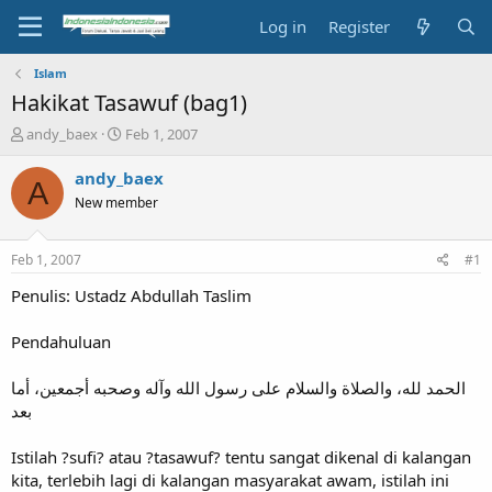
Log in
Register
Islam
Hakikat Tasawuf (bag1)
T
S
andy_baex
Feb 1, 2007
h
t
r
a
andy_baex
A
e
r
New member
a
t
d
d
s
a
Feb 1, 2007
#1
t
t
a
e
Penulis: Ustadz Abdullah Taslim
r
t
Pendahuluan
e
r
الحمد لله، والصلاة والسلام على رسول الله وآله وصحبه أجمعين، أما
بعد
Istilah ?sufi? atau ?tasawuf? tentu sangat dikenal di kalangan
kita, terlebih lagi di kalangan masyarakat awam, istilah ini