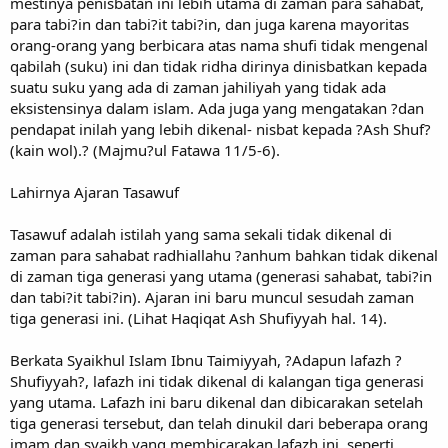
mestinya penisbatan ini lebih utama di zaman para sahabat,
para tabi?in dan tabi?it tabi?in, dan juga karena mayoritas
orang-orang yang berbicara atas nama shufi tidak mengenal
qabilah (suku) ini dan tidak ridha dirinya dinisbatkan kepada
suatu suku yang ada di zaman jahiliyah yang tidak ada
eksistensinya dalam islam. Ada juga yang mengatakan ?dan
pendapat inilah yang lebih dikenal- nisbat kepada ?Ash Shuf?
(kain wol).? (Majmu?ul Fatawa 11/5-6).
Lahirnya Ajaran Tasawuf
Tasawuf adalah istilah yang sama sekali tidak dikenal di
zaman para sahabat radhiallahu ?anhum bahkan tidak dikenal
di zaman tiga generasi yang utama (generasi sahabat, tabi?in
dan tabi?it tabi?in). Ajaran ini baru muncul sesudah zaman
tiga generasi ini. (Lihat Haqiqat Ash Shufiyyah hal. 14).
Berkata Syaikhul Islam Ibnu Taimiyyah, ?Adapun lafazh ?
Shufiyyah?, lafazh ini tidak dikenal di kalangan tiga generasi
yang utama. Lafazh ini baru dikenal dan dibicarakan setelah
tiga generasi tersebut, dan telah dinukil dari beberapa orang
imam dan syaikh yang membicarakan lafazh ini, seperti