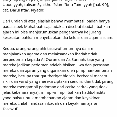
Ubudiyyah, tulisan Syaikhul Islam Ibnu Taimiyyah [hal. 90],
cet. Darul Ifta?, Riyadh).
Dari uraian di atas jelaslah bahwa membatasi ibadah hanya
pada aspek Mahabbah saja tidaklah disebut ibadah, bahkan
ajaran ini bisa menjerumuskan penganutnya ke jurang
kesesatan bahkan menyebabkan dia keluar dari agama islam.
Kedua, orang-orang ahli tasawuf umumnya dalam
menjalankan agama dan melaksanakan ibadah tidak
berpedoman kepada Al Quran dan As Sunnah, tapi yang
mereka jadikan pedoman adalah bisikan jiwa dan perasaan
mereka dan ajaran yang digariskan oleh pimpinan-pimpinan
mereka, berupa thariqat-thariqat bid?ah, berbagai macam
zikir dan wirid yang mereka ciptakan sendiri, dan tidak jarang
mereka mengambil pedoman dari cerita-cerita (yang tidak
jelas kebenarannya), mimpi-mimpi, bahkan hadits-hadits
yang palsu untuk membenarkan ajaran dan keyakinan
mereka. Inilah landasan ibadah dan keyakinan ajaran
Tasawuf.