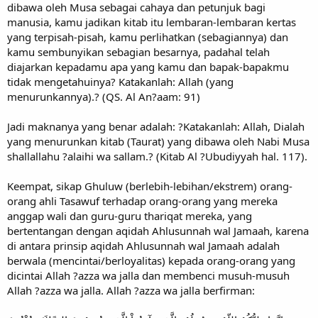
dibawa oleh Musa sebagai cahaya dan petunjuk bagi
manusia, kamu jadikan kitab itu lembaran-lembaran kertas
yang terpisah-pisah, kamu perlihatkan (sebagiannya) dan
kamu sembunyikan sebagian besarnya, padahal telah
diajarkan kepadamu apa yang kamu dan bapak-bapakmu
tidak mengetahuinya? Katakanlah: Allah (yang
menurunkannya).? (QS. Al An?aam: 91)
Jadi maknanya yang benar adalah: ?Katakanlah: Allah, Dialah
yang menurunkan kitab (Taurat) yang dibawa oleh Nabi Musa
shallallahu ?alaihi wa sallam.? (Kitab Al ?Ubudiyyah hal. 117).
Keempat, sikap Ghuluw (berlebih-lebihan/ekstrem) orang-
orang ahli Tasawuf terhadap orang-orang yang mereka
anggap wali dan guru-guru thariqat mereka, yang
bertentangan dengan aqidah Ahlusunnah wal Jamaah, karena
di antara prinsip aqidah Ahlusunnah wal Jamaah adalah
berwala (mencintai/berloyalitas) kepada orang-orang yang
dicintai Allah ?azza wa jalla dan membenci musuh-musuh
Allah ?azza wa jalla. Allah ?azza wa jalla berfirman: