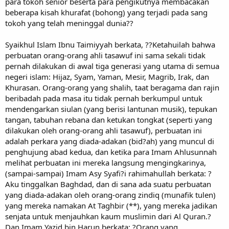
para tokoh senior beserta para pengikutnya membacakan
beberapa kisah khurafat (bohong) yang terjadi pada sang
tokoh yang telah meninggal dunia??
Syaikhul Islam Ibnu Taimiyyah berkata, ??Ketahuilah bahwa
perbuatan orang-orang ahli tasawuf ini sama sekali tidak
pernah dilakukan di awal tiga generasi yang utama di semua
negeri islam: Hijaz, Syam, Yaman, Mesir, Magrib, Irak, dan
Khurasan. Orang-orang yang shalih, taat beragama dan rajin
beribadah pada masa itu tidak pernah berkumpul untuk
mendengarkan siulan (yang berisi lantunan musik), tepukan
tangan, tabuhan rebana dan ketukan tongkat (seperti yang
dilakukan oleh orang-orang ahli tasawuf), perbuatan ini
adalah perkara yang diada-adakan (bid?ah) yang muncul di
penghujung abad kedua, dan ketika para Imam Ahlusunnah
melihat perbuatan ini mereka langsung mengingkarinya,
(sampai-sampai) Imam Asy Syafi?i rahimahullah berkata: ?
Aku tinggalkan Baghdad, dan di sana ada suatu perbuatan
yang diada-adakan oleh orang-orang zindiq (munafik tulen)
yang mereka namakan At Taghbir (**), yang mereka jadikan
senjata untuk menjauhkan kaum muslimin dari Al Quran.?
Dan Imam Yazid bin Harun berkata: ?Orang yang