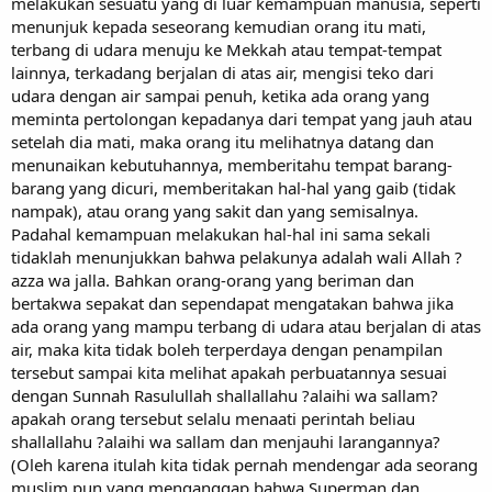
melakukan sesuatu yang di luar kemampuan manusia, seperti
menunjuk kepada seseorang kemudian orang itu mati,
terbang di udara menuju ke Mekkah atau tempat-tempat
lainnya, terkadang berjalan di atas air, mengisi teko dari
udara dengan air sampai penuh, ketika ada orang yang
meminta pertolongan kepadanya dari tempat yang jauh atau
setelah dia mati, maka orang itu melihatnya datang dan
menunaikan kebutuhannya, memberitahu tempat barang-
barang yang dicuri, memberitakan hal-hal yang gaib (tidak
nampak), atau orang yang sakit dan yang semisalnya.
Padahal kemampuan melakukan hal-hal ini sama sekali
tidaklah menunjukkan bahwa pelakunya adalah wali Allah ?
azza wa jalla. Bahkan orang-orang yang beriman dan
bertakwa sepakat dan sependapat mengatakan bahwa jika
ada orang yang mampu terbang di udara atau berjalan di atas
air, maka kita tidak boleh terperdaya dengan penampilan
tersebut sampai kita melihat apakah perbuatannya sesuai
dengan Sunnah Rasulullah shallallahu ?alaihi wa sallam?
apakah orang tersebut selalu menaati perintah beliau
shallallahu ?alaihi wa sallam dan menjauhi larangannya?
(Oleh karena itulah kita tidak pernah mendengar ada seorang
muslim pun yang menganggap bahwa Superman dan