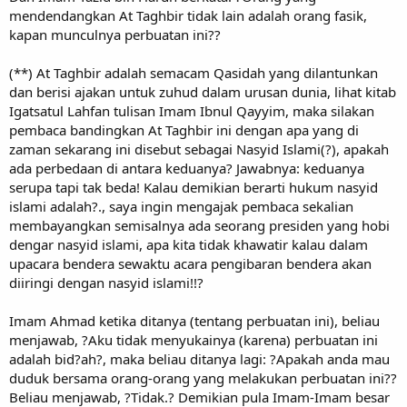
mendendangkan At Taghbir tidak lain adalah orang fasik,
kapan munculnya perbuatan ini??
(**) At Taghbir adalah semacam Qasidah yang dilantunkan
dan berisi ajakan untuk zuhud dalam urusan dunia, lihat kitab
Igatsatul Lahfan tulisan Imam Ibnul Qayyim, maka silakan
pembaca bandingkan At Taghbir ini dengan apa yang di
zaman sekarang ini disebut sebagai Nasyid Islami(?), apakah
ada perbedaan di antara keduanya? Jawabnya: keduanya
serupa tapi tak beda! Kalau demikian berarti hukum nasyid
islami adalah?., saya ingin mengajak pembaca sekalian
membayangkan semisalnya ada seorang presiden yang hobi
dengar nasyid islami, apa kita tidak khawatir kalau dalam
upacara bendera sewaktu acara pengibaran bendera akan
diiringi dengan nasyid islami!!?
Imam Ahmad ketika ditanya (tentang perbuatan ini), beliau
menjawab, ?Aku tidak menyukainya (karena) perbuatan ini
adalah bid?ah?, maka beliau ditanya lagi: ?Apakah anda mau
duduk bersama orang-orang yang melakukan perbuatan ini??
Beliau menjawab, ?Tidak.? Demikian pula Imam-Imam besar