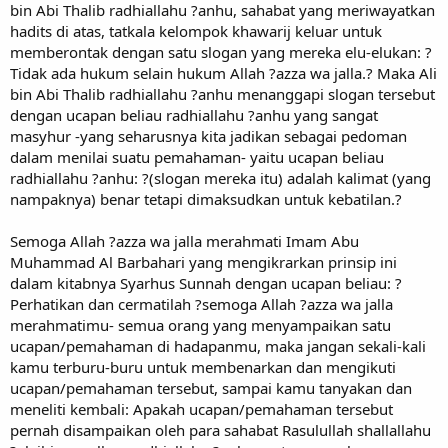
bin Abi Thalib radhiallahu ?anhu, sahabat yang meriwayatkan
hadits di atas, tatkala kelompok khawarij keluar untuk
memberontak dengan satu slogan yang mereka elu-elukan: ?
Tidak ada hukum selain hukum Allah ?azza wa jalla.? Maka Ali
bin Abi Thalib radhiallahu ?anhu menanggapi slogan tersebut
dengan ucapan beliau radhiallahu ?anhu yang sangat
masyhur -yang seharusnya kita jadikan sebagai pedoman
dalam menilai suatu pemahaman- yaitu ucapan beliau
radhiallahu ?anhu: ?(slogan mereka itu) adalah kalimat (yang
nampaknya) benar tetapi dimaksudkan untuk kebatilan.?
Semoga Allah ?azza wa jalla merahmati Imam Abu
Muhammad Al Barbahari yang mengikrarkan prinsip ini
dalam kitabnya Syarhus Sunnah dengan ucapan beliau: ?
Perhatikan dan cermatilah ?semoga Allah ?azza wa jalla
merahmatimu- semua orang yang menyampaikan satu
ucapan/pemahaman di hadapanmu, maka jangan sekali-kali
kamu terburu-buru untuk membenarkan dan mengikuti
ucapan/pemahaman tersebut, sampai kamu tanyakan dan
meneliti kembali: Apakah ucapan/pemahaman tersebut
pernah disampaikan oleh para sahabat Rasulullah shallallahu