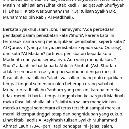
Masih ?alaihi sallam (Lihat kitab kecil ?Haqiqat Ash Shufiyyah
Fii Dhau?il Kitab was Sunnah? (hal.13), tulisan Syaikh DR.
Muhammad bin Rabi? Al Madkhali).
Berkata Syaikhul Islam Ibnu Taimiyyah: ?Ada perbedaan
pendapat dalam penisbatan kata ?Shufi?, karena kata ini
termasuk nama yang menunjukkan penisbatan, seperti kata ?
Al Qurasyi? (yang artinya: penisbatan kepada suku Quraisy),
dan kata ?Al Madani? (artinya: penisbatan kepada kota
Madinah) dan yang semisalnya. Ada yang mengatakan: ?
Shufi? adalah nisbat kepada Ahlush Shuffah (Ash Shuffah
adalah semacam teras yang bersambung dengan mesjid
Rasulullah shallallahu ?alaihi wa sallam, yang dulu dijadikan
tempat tinggal sementara oleh beberapa orang sahabat
Muhajirin radhiallahu ?anhum yang miskin, karena mereka
tidak memiliki harta, tempat tinggal dan keluarga di Madinah,
maka Rasullah shallallahu ?alaihi wa sallam mengizinkan
mereka tinggal sementara di teras tersebut sampai mereka
memiliki tempat tinggal tetap dan penghidupan yang cukup.
Lihat kitab Taqdis Al Asykhash tulisan Syaikh Muhammad
Ahmad Lauh 1/34, -pen), tapi pendapat ini (jelas) salah,