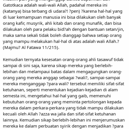
Gatotkaca adalah wali-wali Allah, padahal mereka ini
(katanya) bisa terbang di udara?! ?pen) ?karena hal-hal yang
di luar kemampuan manusia ini bisa dilakukan oleh banyak
orang kafir, musyrik, ahli kitab dan orang munafik, dan bisa
dilakukan oleh para pelaku bid?ah dengan bantuan setan/jin,
maka sama sekali tidak boleh dianggap bahwa setiap orang
yang mampu melakukan hal-hal di atas adalah wali Allah.?
(Majmu? Al Fatawa 11/215).
Kemudian ternyata kesesatan orang-orang ahli tasawuf tidak
sampai di sini saja, karena sikap mereka yang berlebih-
lebihan dan melampaui batas dalam mengagungkan orang-
orang yang mereka anggap sebagai ?wali?, sampai-sampai
mereka menganggap ?para wali? tersebut memiliki sifat-sifat
ketuhanan, seperti menentukan kejadian-kejadian di alam
semesta ini, mengetahui hal-hal yang gaib, memenuhi
kebutuhan orang-orang yang meminta pertolongan kepada
mereka dalam perkara-perkara yang tidak mampu dilakukan
kecuali oleh Allah ?azza wa jalla dan sifat-sifat ketuhanan
lainnya. Kemudian sikap berlebih-lebihan ini menjerumuskan
mereka ke dalam perbuatan syirik dengan menjadikan ?para