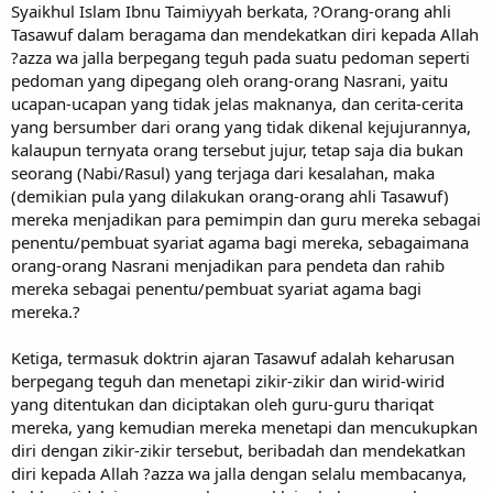
Syaikhul Islam Ibnu Taimiyyah berkata, ?Orang-orang ahli
Tasawuf dalam beragama dan mendekatkan diri kepada Allah
?azza wa jalla berpegang teguh pada suatu pedoman seperti
pedoman yang dipegang oleh orang-orang Nasrani, yaitu
ucapan-ucapan yang tidak jelas maknanya, dan cerita-cerita
yang bersumber dari orang yang tidak dikenal kejujurannya,
kalaupun ternyata orang tersebut jujur, tetap saja dia bukan
seorang (Nabi/Rasul) yang terjaga dari kesalahan, maka
(demikian pula yang dilakukan orang-orang ahli Tasawuf)
mereka menjadikan para pemimpin dan guru mereka sebagai
penentu/pembuat syariat agama bagi mereka, sebagaimana
orang-orang Nasrani menjadikan para pendeta dan rahib
mereka sebagai penentu/pembuat syariat agama bagi
mereka.?
Ketiga, termasuk doktrin ajaran Tasawuf adalah keharusan
berpegang teguh dan menetapi zikir-zikir dan wirid-wirid
yang ditentukan dan diciptakan oleh guru-guru thariqat
mereka, yang kemudian mereka menetapi dan mencukupkan
diri dengan zikir-zikir tersebut, beribadah dan mendekatkan
diri kepada Allah ?azza wa jalla dengan selalu membacanya,