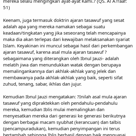
mereka selalu mengingkari ayat-ayat Kami.? (QS. Al A?raaf:
51)
Keenam, juga termasuk doktrin ajaran tasawuf yang sesat
adalah apa yang mereka namakan sebagai suatu
keadaan/tingkatan yang jika seseorang telah mencapainya
maka dia akan terlepas dari kewajiban melaksanakan syariat
Islam. Keyakinan ini muncul sebagai hasil dari perkembangan
ajaran tasawuf, karena asal mula ajaran tasawuf ?
sebagaimana yang diterangkan oleh Ibnul Jauzi- adalah
melatih jiwa dan menundukkan watak dengan berupaya
memalingankannya dari akhlak-akhlak yang jelek dan
membawanya pada akhlak-akhlak yang baik, seperti sifat
zuhud, tenang, sabar, ikhlas dan jujur.
Kemudian Ibnul Jauzi mengatakan: ?Inilah asal mula ajaran
tasawuf yang dipraktekkan oleh pendahulu-pendahulu
mereka, kemudian Iblis mulai memalingkan dan
menyesatkan mereka dari generasi ke generasi berikutnya
dengan berbagai macam syubhat (kerancuan) dan talbis
(pencampuradukan), kemudian penyimpangan ini terus
bertambah sehingga Iblis berhasil dengan baik menguasai