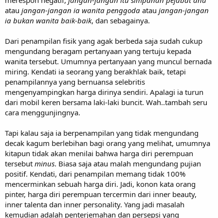
merespon negatif,
jangan-jangan itu simpanan pejabat anu
atau
jangan-jangan ia wanita penggoda
atau
jangan-jangan
ia bukan wanita baik-baik
, dan sebagainya.
Dari penampilan fisik yang agak berbeda saja sudah cukup
mengundang beragam pertanyaan yang tertuju kepada
wanita tersebut. Umumnya pertanyaan yang muncul bernada
miring. Kendati ia seorang yang berakhlak baik, tetapi
penampilannya yang bernuansa selebritis
mengenyampingkan harga dirinya sendiri. Apalagi ia turun
dari mobil keren bersama laki-laki buncit. Wah..tambah seru
cara menggunjingnya.
Tapi kalau saja ia berpenampilan yang tidak mengundang
decak kagum berlebihan bagi orang yang melihat, umumnya
kitapun tidak akan menilai bahwa harga diri perempuan
tersebut
minus
. Biasa saja atau malah mengundang pujian
positif. Kendati, dari penampilan memang tidak 100%
mencerminkan sebuah harga diri. Jadi, konon kata orang
pinter, harga diri perempuan tercermin dari inner beauty,
inner talenta dan inner personality. Yang jadi masalah
kemudian adalah penterjemahan dan persepsi yang