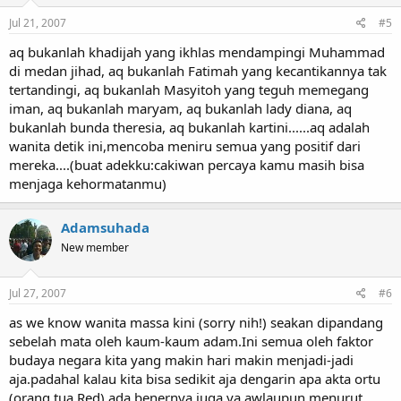
Jul 21, 2007
#5
aq bukanlah khadijah yang ikhlas mendampingi Muhammad
di medan jihad, aq bukanlah Fatimah yang kecantikannya tak
tertandingi, aq bukanlah Masyitoh yang teguh memegang
iman, aq bukanlah maryam, aq bukanlah lady diana, aq
bukanlah bunda theresia, aq bukanlah kartini......aq adalah
wanita detik ini,mencoba meniru semua yang positif dari
mereka....(buat adekku:cakiwan percaya kamu masih bisa
menjaga kehormatanmu)
Adamsuhada
New member
Jul 27, 2007
#6
as we know wanita massa kini (sorry nih!) seakan dipandang
sebelah mata oleh kaum-kaum adam.Ini semua oleh faktor
budaya negara kita yang makin hari makin menjadi-jadi
aja.padahal kalau kita bisa sedikit aja dengarin apa akta ortu
(orang tua.Red) ada benernya juga,ya awlaupun menurut