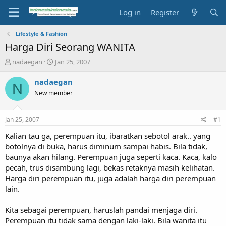
Log in
Register
Lifestyle & Fashion
Harga Diri Seorang WANITA
T
S
nadaegan
Jan 25, 2007
h
t
r
a
nadaegan
N
e
r
New member
a
t
d
d
s
a
Jan 25, 2007
#1
t
t
a
e
Kalian tau ga, perempuan itu, ibaratkan sebotol arak.. yang
r
botolnya di buka, harus diminum sampai habis. Bila tidak,
t
baunya akan hilang. Perempuan juga seperti kaca. Kaca, kalo
e
pecah, trus disambung lagi, bekas retaknya masih kelihatan.
r
Harga diri perempuan itu, juga adalah harga diri perempuan
lain.
Kita sebagai perempuan, haruslah pandai menjaga diri.
Perempuan itu tidak sama dengan laki-laki. Bila wanita itu