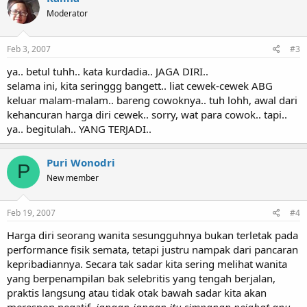
Moderator
Feb 3, 2007
#3
ya.. betul tuhh.. kata kurdadia.. JAGA DIRI..
selama ini, kita seringgg bangett.. liat cewek-cewek ABG
keluar malam-malam.. bareng cowoknya.. tuh lohh, awal dari
kehancuran harga diri cewek.. sorry, wat para cowok.. tapi..
ya.. begitulah.. YANG TERJADI..
Puri Wonodri
P
New member
Feb 19, 2007
#4
Harga diri seorang wanita sesungguhnya bukan terletak pada
performance fisik semata, tetapi justru nampak dari pancaran
kepribadiannya. Secara tak sadar kita sering melihat wanita
yang berpenampilan bak selebritis yang tengah berjalan,
praktis langsung atau tidak otak bawah sadar kita akan