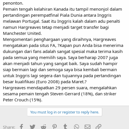
penonton.
Pemain tengah kelahiran Kanada itu tampil menonjol dalam
pertandingan perempatfinal Piala Dunia antara Inggris
melawan Portugal. Saat itu Inggris kalah dalam adu penalti
namun Hargreaves tetap menjadi target transfer bagi
Manchester United.
Mengomentari penghargaan yang diraihnya, Hargreaves
mengatakan pada situs FA, ?Kapan pun Anda bisa menerima
dukungan dari fans adalah sangat spesial maka terima kasih
pada semua yang memilih saya. Saya berharap 2007 juga
akan menjadi tahun yang sangat baik. Saya sudah hampir
siap bermain lagi dan semoga saya bisa kembali bermain
untuk Inggris lagi segera dan tujuannya pada pertandingan
besar kualifikasi (Euro 2008) pada Maret.?
Hargreaves mendapatkan 29 persen suara, mengalahkan
sesama pemain tengah Steven Gerrard (18%), dan striker
Peter Crouch (15%).
You must log in or register to reply here.
Facebook
Twitter
Reddit
Pinterest
Tumblr
WhatsApp
Email
Link
Share: