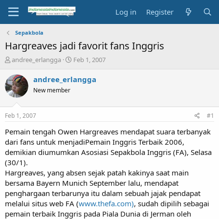
Log in
Register
Sepakbola
Hargreaves jadi favorit fans Inggris
T
S
andree_erlangga
Feb 1, 2007
h
t
r
a
andree_erlangga
e
r
New member
a
t
d
d
s
a
Feb 1, 2007
#1
t
t
a
e
Pemain tengah Owen Hargreaves mendapat suara terbanyak
r
dari fans untuk menjadiPemain Inggris Terbaik 2006,
t
demikian diumumkan Asosiasi Sepakbola Inggris (FA), Selasa
e
(30/1).
r
Hargreaves, yang absen sejak patah kakinya saat main
bersama Bayern Munich September lalu, mendapat
penghargaan terbarunya itu dalam sebuah jajak pendapat
melalui situs web FA (
www.thefa.com)
, sudah dipilih sebagai
pemain terbaik Inggris pada Piala Dunia di Jerman oleh