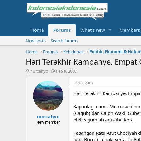
Home
Forums
What's new
Members
New posts
Search forums
Home
Forums
Kehidupan
Politik, Ekonomi & Huku
Hari Terakhir Kampanye, Empat
T
S
nurcahyo
Feb 9, 2007
h
t
r
a
Feb 9, 2007
e
r
Hari Terakhir Kampanye, Empa
a
t
d
d
s
a
Kapanlagi.com - Memasuki hari
t
t
(Cagub) dan Calon Wakil Gube
nurcahyo
a
e
oleh sejumlah artis ibu kota.
r
New member
t
Pasangan Ratu Atut Chosiyah 
e
r
juga Bupati Lebak, serta Tb Aat