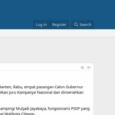
Log in
Register
Search
#1
 Banten, Rabu, empat pasangan Calon Gubernur
lkan Juru Kampanye Nasional dan dimeriahkan
mpingi Muljadi Jayabaya, fungsionaris PDIP yang
gai Walikota Cilegon.