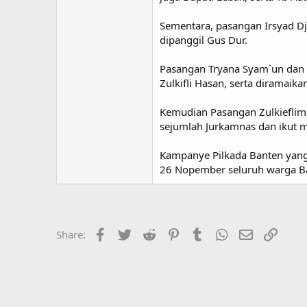
Sementara, pasangan Irsyad D
dipanggil Gus Dur.
Pasangan Tryana Syam`un dan 
Zulkifli Hasan, serta diramaik
Kemudian Pasangan Zulkieflim
sejumlah Jurkamnas dan ikut m
Kampanye Pilkada Banten yang 
26 Nopember seluruh warga Ba
Facebook
Twitter
Reddit
Pinterest
Tumblr
WhatsApp
Email
Link
Share: